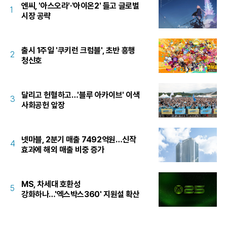
엔씨, '아스오라'·'아이온2' 들고 글로벌
1
시장 공략
출시 1주일 '쿠키런 크럼블', 초반 흥행
2
청신호
달리고 헌혈하고…'블루 아카이브' 이색
3
사회공헌 앞장
넷마블, 2분기 매출 7492억원…신작
4
효과에 해외 매출 비중 증가
MS, 차세대 호환성
5
강화하나…'엑스박스360' 지원설 확산