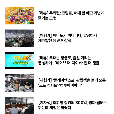
[리뷰] 쿠키런: 크럼블, 어깨 힘 빼고 가볍게
즐기는 모험
[체험기] 마비노기 이터니티, 깔끔하게
재개발된 에린 인상적
[리뷰] 무대는 정글로, 즐길 거리는
풍성하게…'데이브 더 다이버: 인 더 정글'
[체험기] '플레이엑스포' 관람객을 불러 모은
'코드 엑시트'·'컴투마이파티'
[기자석] 최휘영 장관의 300일, 영화·웹툰은
뛰는데 게임은 멈췄다