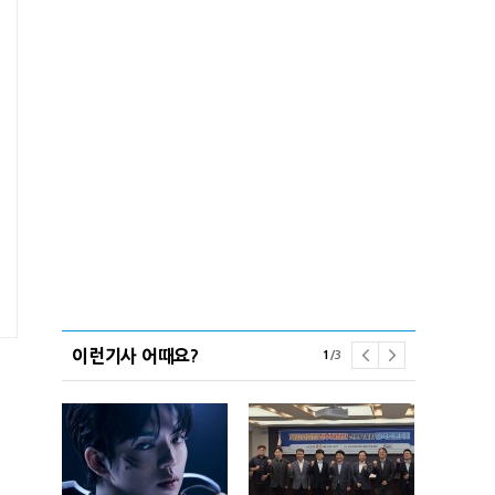
이런기사 어때요?
1
/
3