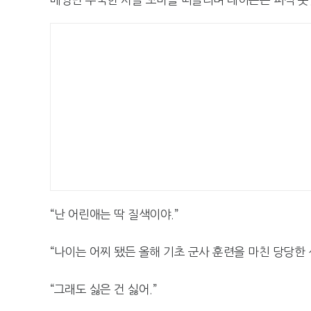
“난 어린애는 딱 질색이야.”
“나이는 어찌 됐든 올해 기초 군사 훈련을 마친 당당한 
“그래도 싫은 건 싫어.”