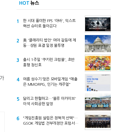
HOT
뉴스
1
한 시대 풍미한 FPS '아바', 익스트
랙션 슈터로 돌아온다
2
美 '클래리티 법안' 여야 갈등에 제
동…상원 표결 일정 불투명
3
출시 1주일 '쿠키런 크럼블', 초반
흥행 청신호
도가
4
여름 성수기 맞은 모바일게임 "매출
은 MMORPG, 인기는 캐주얼"
5
달리고 헌혈하고…'블루 아카이브'
이색 사회공헌 앞장
6
"게임진흥원 설립은 정책적 선택"…
GSOK 게임법 전부개정안 포럼서
제기