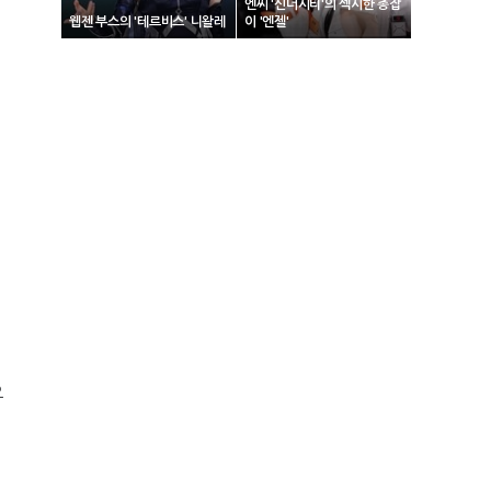
엔씨 '신더시티'의 섹시한 총잡
웹젠 부스의 '테르비스' 니왈레
이 '엔젤'
으