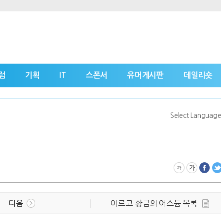
럼
기획
IT
스폰서
유머게시판
데일리숏
Select Languag
다음
아르고-황금의 어스듐 목록