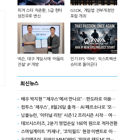
 앞세워 글
피겨 스타 차준환, S급 헌터
GSOK, 게임법 전부개정안
넷마블, 2분기
성진우로 변신
포럼 개최
원 기록
리카에 '소
넥슨, 대구 게임사에 '어둠의
인기 FPS '아바', 익스트랙션
달리고 헌혈
전설' IP 개방
슈터로 돌아온다
카' 이색 사
최신뉴스
배우 박지현 "'제우스'에서 만나요"…판도라로 이용자와 첫 만남
컴투스 '제우스', 8월26일 출격… AI 페르소나로 '모두를 위한 MMORPG' 선언
님블뉴런, '이터널 리턴' 시즌12 프리시즌 시작… 여름 테마 스킨도 출시
데브시스터즈, 2분기 영업손실 160억 원으로 적자전환
스마일게이트 '카제나', '코믹월드' 현장 이벤트로 이용자와 만난다
오리엔조이, 모바일 MMORPG '히어로 랜드M' 양대 마켓 출시