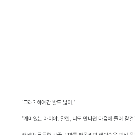
“그래? 하여간 발도 넓어.”
“재미있는 아이야. 알린, 너도 만나면 마음에 들어 할걸?
배짱만 두둑한 시골 꼬마를 떠올리며 테이슨은 피식 웃