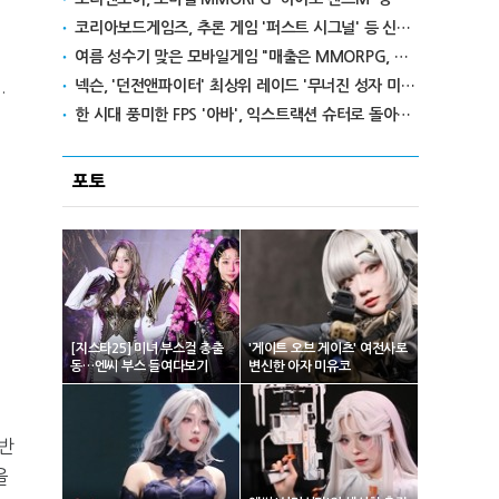
코리아보드게임즈, 추론 게임 '퍼스트 시그널' 등 신작 보드게임 4종 출시
여름 성수기 맞은 모바일게임 "매출은 MMORPG, 인기는 캐주얼"
.
넥슨, '던전앤파이터' 최상위 레이드 '무너진 성자 미카엘라' 업데이트
한 시대 풍미한 FPS '아바', 익스트랙션 슈터로 돌아온다
포토
[지스타25] 미녀 부스걸 총출
'게이트 오브 게이츠' 여전사로
동…엔씨 부스 들여다보기
변신한 아자 미유코
반
을