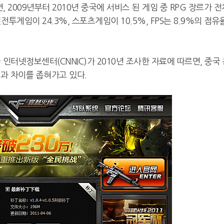
, 2009년부터 2010년 중국에 서비스 된 게임 중 RPG 장르가 전
카카오게임즈, 인기 웹툰 '김
엔씨, '아스오라'
게임이 24.3%, 스포츠게임이 10.5%, FPS는 8.9%의 점유
부장' 게임 만든다
로벌 시장 공략
인터넷정보센터(CNNIC)가 2010년 조사한 자료에 따르면, 중국
성과 차이를 좁혀가고 있다.
넥써쓰, 원스토어 인수로 흑
서머너즈워, 아프
자전환
환사의 숲' 조성