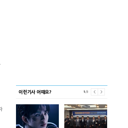
.
이런기사 어때요?
1
/
3
자