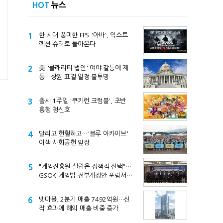
HOT
뉴스
1
한 시대 풍미한 FPS '아바', 익스트
랙션 슈터로 돌아온다
2
美 '클래리티 법안' 여야 갈등에 제
동…상원 표결 일정 불투명
3
출시 1주일 '쿠키런 크럼블', 초반
흥행 청신호
4
달리고 헌혈하고…'블루 아카이브'
이색 사회공헌 앞장
5
"게임진흥원 설립은 정책적 선택"…
GSOK 게임법 전부개정안 포럼서
제기
6
넷마블, 2분기 매출 7492억원…신
작 효과에 해외 매출 비중 증가