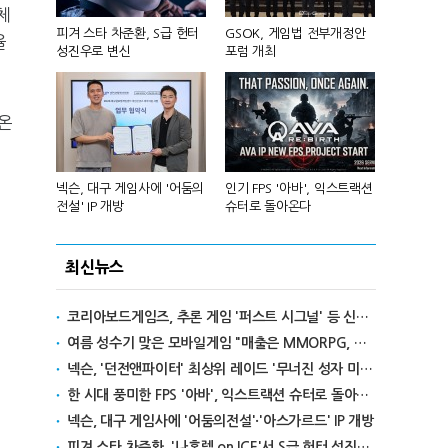
체
 앞세워 글
피겨 스타 차준환, S급 헌터
GSOK, 게임법 전부개정안
넷마블, 2분기
율
성진우로 변신
포럼 개최
원 기록
 온
리카에 '소
넥슨, 대구 게임사에 '어둠의
인기 FPS '아바', 익스트랙션
달리고 헌혈
전설' IP 개방
슈터로 돌아온다
카' 이색 사
최신뉴스
코리아보드게임즈, 추론 게임 '퍼스트 시그널' 등 신작 보드게임 4종 출시
여름 성수기 맞은 모바일게임 "매출은 MMORPG, 인기는 캐주얼"
넥슨, '던전앤파이터' 최상위 레이드 '무너진 성자 미카엘라' 업데이트
한 시대 풍미한 FPS '아바', 익스트랙션 슈터로 돌아온다
넥슨, 대구 게임사에 '어둠의전설'·'아스가르드' IP 개방
피겨 스타 차준환, '나혼렙 on ICE'서 S급 헌터 성진우로 변신