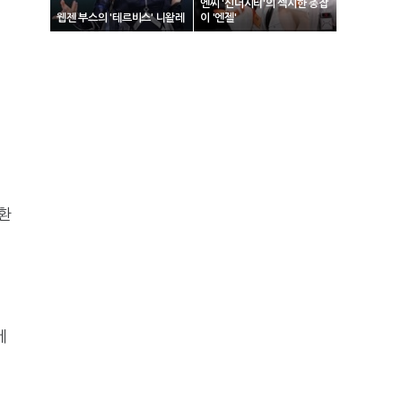
엔씨 '신더시티'의 섹시한 총잡
웹젠 부스의 '테르비스' 니왈레
이 '엔젤'
몽환
게