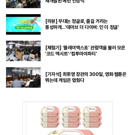
재개발된 에린 인상적
[리뷰] 무대는 정글로, 즐길 거리는
풍성하게…'데이브 더 다이버: 인 더 정글'
[체험기] '플레이엑스포' 관람객을 불러 모은
'코드 엑시트'·'컴투마이파티'
[기자석] 최휘영 장관의 300일, 영화·웹툰은
뛰는데 게임은 멈췄다