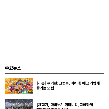
주요뉴스
[리뷰] 쿠키런: 크럼블, 어깨 힘 빼고 가볍게
즐기는 모험
[체험기] 마비노기 이터니티, 깔끔하게