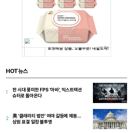
HOT뉴스
한 시대 풍미한 FPS '아바', 익스트랙션
1
슈터로 돌아온다
美 '클래리티 법안' 여야 갈등에 제동…
2
상원 표결 일정 불투명