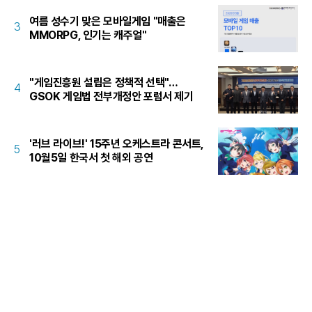
여름 성수기 맞은 모바일게임 "매출은
3
MMORPG, 인기는 캐주얼"
"게임진흥원 설립은 정책적 선택"…
4
GSOK 게임법 전부개정안 포럼서 제기
'러브 라이브!' 15주년 오케스트라 콘서트,
5
10월5일 한국서 첫 해외 공연