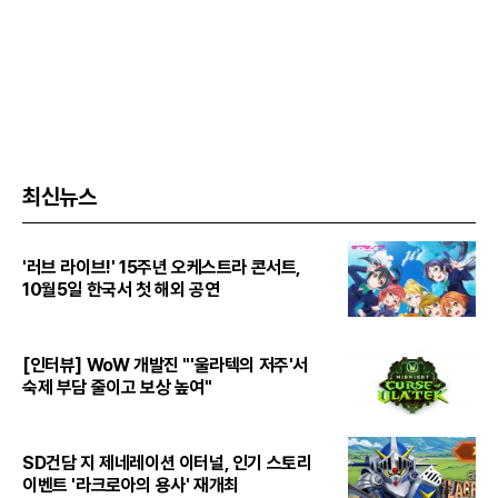
최신뉴스
'러브 라이브!' 15주년 오케스트라 콘서트,
10월5일 한국서 첫 해외 공연
[인터뷰] WoW 개발진 "'울라텍의 저주'서
숙제 부담 줄이고 보상 높여"
SD건담 지 제네레이션 이터널, 인기 스토리
이벤트 '라크로아의 용사' 재개최