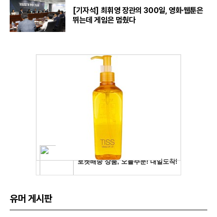
[기자석] 최휘영 장관의 300일, 영화·웹툰은
뛰는데 게임은 멈췄다
유머 게시판