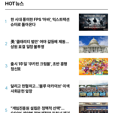
HOT뉴스
한 시대 풍미한 FPS '아바', 익스트랙션
1
슈터로 돌아온다
美 '클래리티 법안' 여야 갈등에 제동…
2
상원 표결 일정 불투명
출시 1주일 '쿠키런 크럼블', 초반 흥행
3
청신호
달리고 헌혈하고…'블루 아카이브' 이색
4
사회공헌 앞장
"게임진흥원 설립은 정책적 선택"…
5