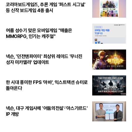
코리아보드게임즈, 추론 게임 '퍼스트 시그널'
등 신작 보드게임 4종 출시
여름 성수기 맞은 모바일게임 "매출은
MMORPG, 인기는 캐주얼"
넥슨, '던전앤파이터' 최상위 레이드 '무너진
성자 미카엘라' 업데이트
한 시대 풍미한 FPS '아바', 익스트랙션 슈터로
돌아온다
넥슨, 대구 게임사에 '어둠의전설'·'아스가르드'
IP 개방