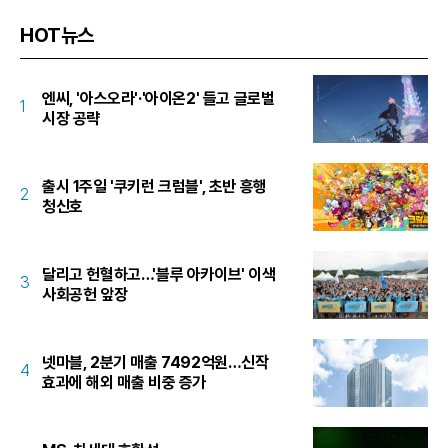
HOT뉴스
엔씨, '아스오라'·'아이온2' 들고 글로벌
1
시장 공략
출시 1주일 '쿠키런 크럼블', 초반 흥행
2
청신호
달리고 헌혈하고…'블루 아카이브' 이색
3
사회공헌 앞장
넷마블, 2분기 매출 7492억원…신작
4
효과에 해외 매출 비중 증가