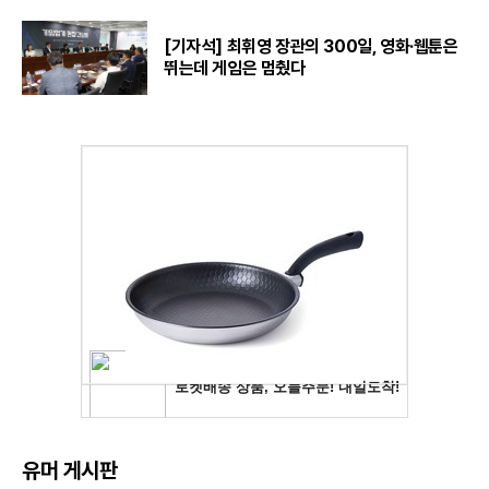
[기자석] 최휘영 장관의 300일, 영화·웹툰은
뛰는데 게임은 멈췄다
유머 게시판