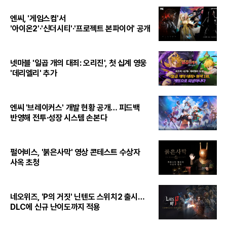
엔씨, '게임스컴'서
'아이온2'·'신더시티'·'프로젝트 본파이어' 공개
넷마블 '일곱 개의 대죄: 오리진', 첫 십계 영웅
'데리엘리' 추가
엔씨 '브레이커스' 개발 현황 공개… 피드백
반영해 전투·성장 시스템 손본다
펄어비스, '붉은사막' 영상 콘테스트 수상자
사옥 초청
네오위즈, 'P의 거짓' 닌텐도 스위치2 출시…
DLC에 신규 난이도까지 적용