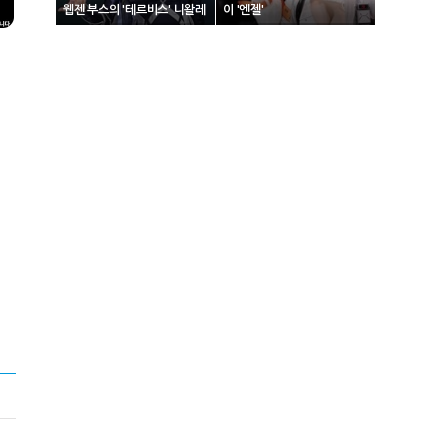
웹젠 부스의 '테르비스' 니왈레
이 '엔젤'