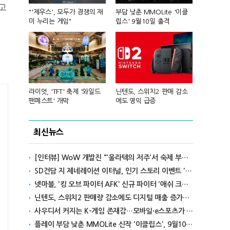
고
컴'서 신작
"'제우스', 모두가 경쟁의 재
부담 낮춘 MMOLite '이클
피겨 스타 차준
미 누리는 게임"
립스' 9월10일 출격
성진우로 변
년 흑자 전
라이엇, 'TFT' 축제 '와일드
닌텐도, 스위치2 판매 감소
넥슨, 대구 
팬페스트' 개막
에도 영익 급증
전설' IP 개방
최신뉴스
[인터뷰] WoW 개발진 "'울라텍의 저주'서 숙제 부담 줄이고 보상 높여"
SD건담 지 제네레이션 이터널, 인기 스토리 이벤트 '라크로아의 용사' 재개최
넷마블, '킹 오브 파이터 AFK' 신규 파이터 '애쉬 크림존' 업데이트
닌텐도, 스위치2 판매량 감소에도 디지털 매출 증가로 영익 급증
사우디서 커지는 K-게임 존재감…모바일·e스포츠가 이끌었다
플레이 부담 낮춘 MMOLite 신작 '이클립스', 9월10일 출격