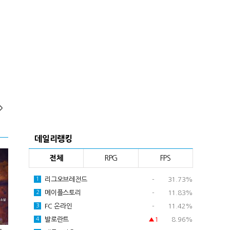
>
데일리랭킹
전체
RPG
FPS
리그오브레전드
-
31.73%
1
메이플스토리
-
11.83%
2
FC 온라인
-
11.42%
3
발로란트
▲1
8.96%
4
하다] 25화