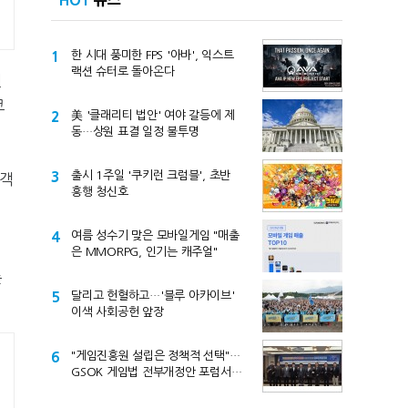
HOT
뉴스
1
한 시대 풍미한 FPS '아바', 익스트
랙션 슈터로 돌아온다
연
코
2
美 '클래리티 법안' 여야 갈등에 제
동…상원 표결 일정 불투명
3
출시 1주일 '쿠키런 크럼블', 초반
람객
흥행 청신호
4
여름 성수기 맞은 모바일게임 "매출
은 MMORPG, 인기는 캐주얼"
는
5
달리고 헌혈하고…'블루 아카이브'
이색 사회공헌 앞장
6
"게임진흥원 설립은 정책적 선택"…
GSOK 게임법 전부개정안 포럼서
제기