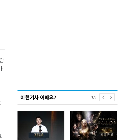
람
가
객
이런기사 어때요?
1
/
3
관
고