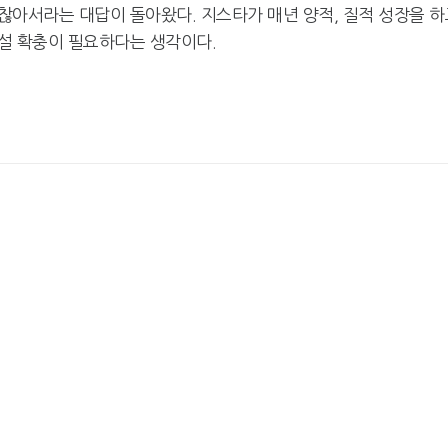
찮아서라는 대답이 돌아왔다. 지스타가 매년 양적, 질적 성장을 하
넷마블, 2분기 매출 7492억
크래프톤, '게임스
설 확충이 필요하다는 생각이다.
원 기록
5종 공개
달리고 헌혈하고…'블루아
카카오게임즈, 내
카' 이색 사회공헌
환 자신