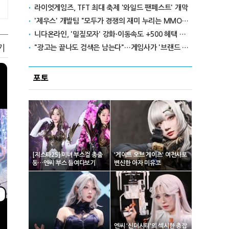
라이엇게임즈, TFT 최대 축제 '와일드 팬페스트' 개막
'제우스' 개발팀 "모두가 경쟁의 재미 누리는 MMORPG로 만들 것"
니다온라인, '밀짚모자' 강화·이동속도 +500 혜택 이벤트 진행
기
"광고는 끝나도 검색은 남는다"…게임사가 '브랜드 검색량'을 챙기는 이유
포토
[지스타25] 미녀 부스걸 총출
'게이트 오브 게이츠' 여전사로
동…엔씨 부스 들여다보기
변신한 아자 미유코
엔씨 '신더시티'의 섹시한 총잡