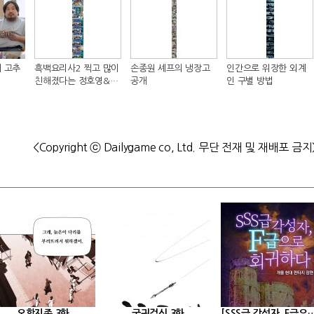
 고추
흑백요리사2 찍고 많이
손종원 셰프의 냉장고
인간으로 위장한 외계
친해졌다는 정호영&샘
공개
인 구별 방법
킴 셰프..JPG
<Copyright ⓒ Dailygame co, Ltd. 무단 전재 및 재배포 금지
오합지존 3화
궁귀검신 3화
[SSS급 각성자, F급으로 회귀