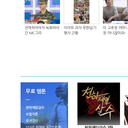
전역하자마자 녹화하러
이마트 과자 무한담기
이 고추장 어머니
간 MC그리
행사 근황
장 아니잖아요!
무료 웹툰
천하제일살수
오합지존
궁귀검신
SSS급 각성자, F급으로 회
천하제일살수 3화