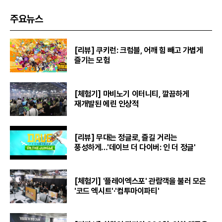
주요뉴스
[리뷰] 쿠키런: 크럼블, 어깨 힘 빼고 가볍게
즐기는 모험
[체험기] 마비노기 이터니티, 깔끔하게
재개발된 에린 인상적
[리뷰] 무대는 정글로, 즐길 거리는
풍성하게…'데이브 더 다이버: 인 더 정글'
[체험기] '플레이엑스포' 관람객을 불러 모은
'코드 엑시트'·'컴투마이파티'