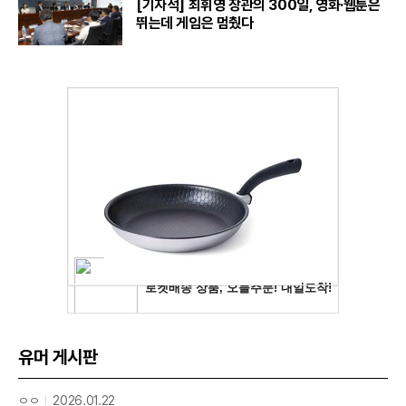
[기자석] 최휘영 장관의 300일, 영화·웹툰은
뛰는데 게임은 멈췄다
유머 게시판
ㅇㅇ
2026.01.22