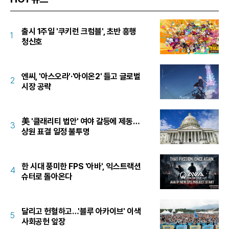
출시 1주일 '쿠키런 크럼블', 초반 흥행
1
청신호
엔씨, '아스오라'·'아이온2' 들고 글로벌
2
시장 공략
美 '클래리티 법안' 여야 갈등에 제동…
3
상원 표결 일정 불투명
한 시대 풍미한 FPS '아바', 익스트랙션
4
슈터로 돌아온다
달리고 헌혈하고…'블루 아카이브' 이색
5
사회공헌 앞장