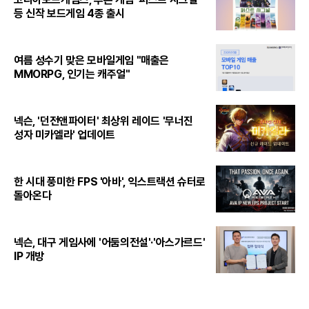
등 신작 보드게임 4종 출시
여름 성수기 맞은 모바일게임 "매출은
MMORPG, 인기는 캐주얼"
넥슨, '던전앤파이터' 최상위 레이드 '무너진
성자 미카엘라' 업데이트
한 시대 풍미한 FPS '아바', 익스트랙션 슈터로
돌아온다
넥슨, 대구 게임사에 '어둠의전설'·'아스가르드'
IP 개방