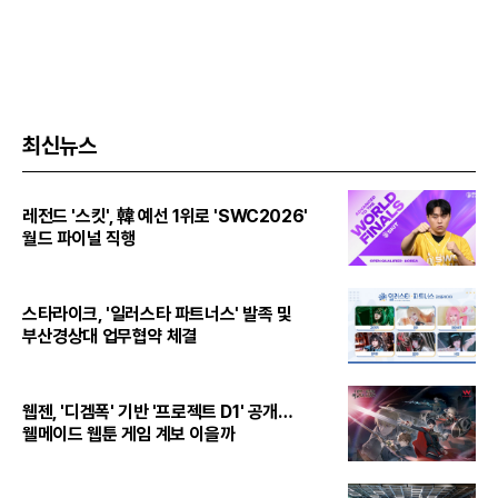
최신뉴스
레전드 '스킷', 韓 예선 1위로 'SWC2026'
월드 파이널 직행
스타라이크, '일러스타 파트너스' 발족 및
부산경상대 업무협약 체결
웹젠, '디겜폭' 기반 '프로젝트 D1' 공개…
웰메이드 웹툰 게임 계보 이을까