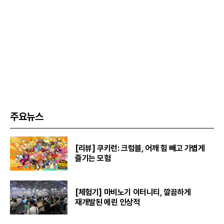
주요뉴스
[리뷰] 쿠키런: 크럼블, 어깨 힘 빼고 가볍게
즐기는 모험
[체험기] 마비노기 이터니티, 깔끔하게
재개발된 에린 인상적