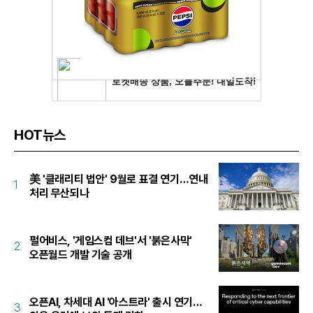
HOT뉴스
美 '클래리티 법안' 9월로 표결 연기…연내
1
처리 무산되나
펄어비스, '게임스컴 데브'서 '붉은사막'
2
오픈월드 개발 기술 공개
오픈AI, 차세대 AI '아스트라' 출시 연기…
3