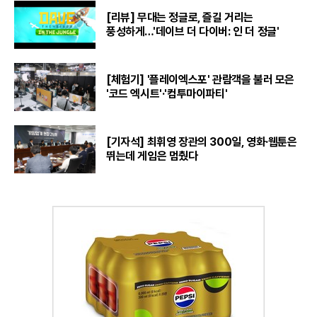
[리뷰] 무대는 정글로, 즐길 거리는
풍성하게…'데이브 더 다이버: 인 더 정글'
[체험기] '플레이엑스포' 관람객을 불러 모은
'코드 엑시트'·'컴투마이파티'
[기자석] 최휘영 장관의 300일, 영화·웹툰은
뛰는데 게임은 멈췄다