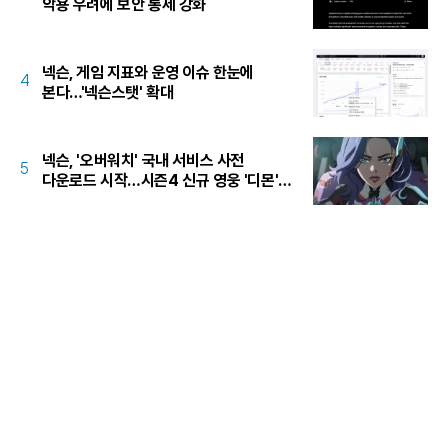
악용 우려에 보안 통제 강화
넥슨, 게임 지표와 운영 이슈 한눈에
4
본다…'넥슨스탯' 확대
넥슨, '오버워치' 국내 서비스 사전
5
다운로드 시작…시즌4 신규 영웅 '디몬'
공개