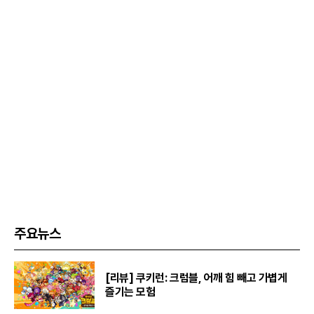
주요뉴스
[리뷰] 쿠키런: 크럼블, 어깨 힘 빼고 가볍게
즐기는 모험