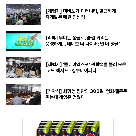
[체험기] 마비노기 이터니티, 깔끔하게
재개발된 에린 인상적
[리뷰] 무대는 정글로, 즐길 거리는
풍성하게…'데이브 더 다이버: 인 더 정글'
[체험기] '플레이엑스포' 관람객을 불러 모은
'코드 엑시트'·'컴투마이파티'
[기자석] 최휘영 장관의 300일, 영화·웹툰은
뛰는데 게임은 멈췄다