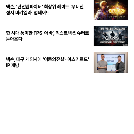
넥슨, '던전앤파이터' 최상위 레이드 '무너진
성자 미카엘라' 업데이트
한 시대 풍미한 FPS '아바', 익스트랙션 슈터로
돌아온다
넥슨, 대구 게임사에 '어둠의전설'·'아스가르드'
IP 개방