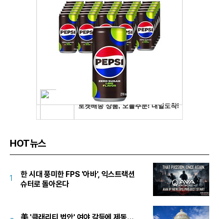
HOT뉴스
한 시대 풍미한 FPS '아바', 익스트랙션
1
슈터로 돌아온다
美 '클래리티 법안' 여야 갈등에 제동…