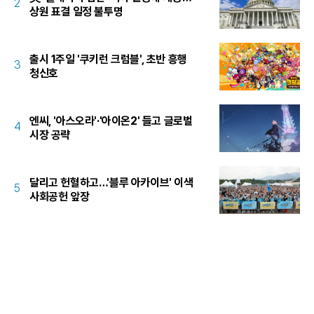
2
상원 표결 일정 불투명
출시 1주일 '쿠키런 크럼블', 초반 흥행
3
청신호
엔씨, '아스오라'·'아이온2' 들고 글로벌
4
시장 공략
달리고 헌혈하고…'블루 아카이브' 이색
5
사회공헌 앞장