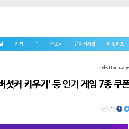
럼
기획
IT
스폰서
유머게시판
데일리숏
Select Languag
'버섯커 키우기' 등 인기 게임 7종 쿠