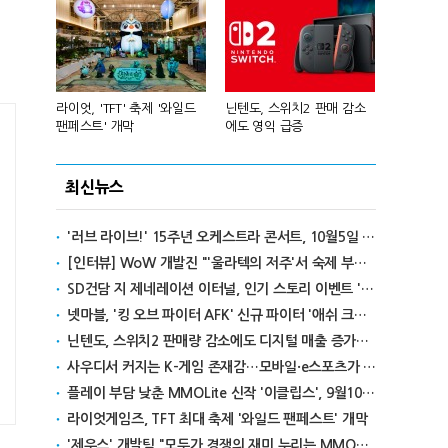
년 흑자 전
라이엇, 'TFT' 축제 '와일드
닌텐도, 스위치2 판매 감소
넥슨, 대구 
팬페스트' 개막
에도 영익 급증
전설' IP 개방
최신뉴스
'러브 라이브!' 15주년 오케스트라 콘서트, 10월5일 한국서 첫 해외 공연
[인터뷰] WoW 개발진 "'울라텍의 저주'서 숙제 부담 줄이고 보상 높여"
SD건담 지 제네레이션 이터널, 인기 스토리 이벤트 '라크로아의 용사' 재개최
넷마블, '킹 오브 파이터 AFK' 신규 파이터 '애쉬 크림존' 업데이트
닌텐도, 스위치2 판매량 감소에도 디지털 매출 증가로 영익 급증
사우디서 커지는 K-게임 존재감…모바일·e스포츠가 이끌었다
플레이 부담 낮춘 MMOLite 신작 '이클립스', 9월10일 출격
라이엇게임즈, TFT 최대 축제 '와일드 팬페스트' 개막
'제우스' 개발팀 "모두가 경쟁의 재미 누리는 MMORPG로 만들 것"