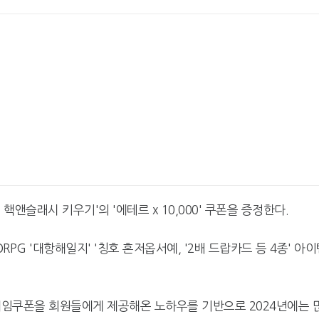
핵앤슬래시 키우기'의 '에테르 x 10,000' 쿠폰을 증정한다.
PG '대항해일지' '칭호 혼저옵서예, '2배 드랍카드 등 4종' 아이
넷마블, 2분기 매출 7492억
크래프톤, '게임스
원 기록
5종 공개
의 게임쿠폰을 회원들에게 제공해온 노하우를 기반으로 2024년에는 