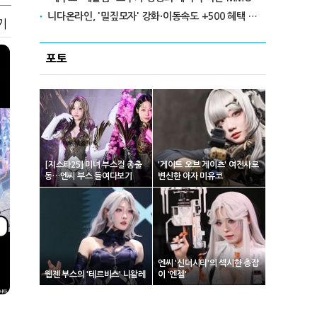
니다온라인, '밀짚모자' 강화·이동속도 +500 혜택 이벤트 진행
기
포토
[지스타25] 미녀 부스걸 총출
'게이트 오브 게이츠' 여전사로
동…엔씨 부스 들여다보기
변신한 아자 미유코
엔씨 '신더시티'의 섹시한 총잡
웹젠 부스의 '테르비스' 니왈레
이 '엔젤'