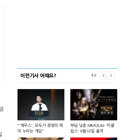
이런기사 어때요?
1
/
3
템
컴'서 신작
"'제우스', 모두가 경쟁의 재
부담 낮춘 MMOLite '이클
피겨 스타 차준
미 누리는 게임"
립스' 9월10일 출격
성진우로 변
많