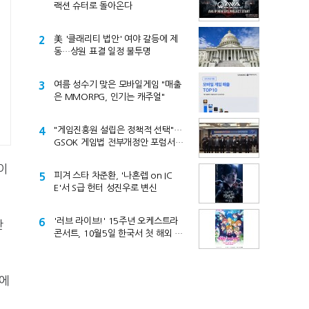
랙션 슈터로 돌아온다
2
美 '클래리티 법안' 여야 갈등에 제
동…상원 표결 일정 불투명
3
여름 성수기 맞은 모바일게임 "매출
은 MMORPG, 인기는 캐주얼"
4
"게임진흥원 설립은 정책적 선택"…
GSOK 게임법 전부개정안 포럼서
제기
이
5
피겨 스타 차준환, '나혼렙 on IC
E'서 S급 헌터 성진우로 변신
6
'러브 라이브!' 15주년 오케스트라
단
콘서트, 10월5일 한국서 첫 해외 공
연
시에