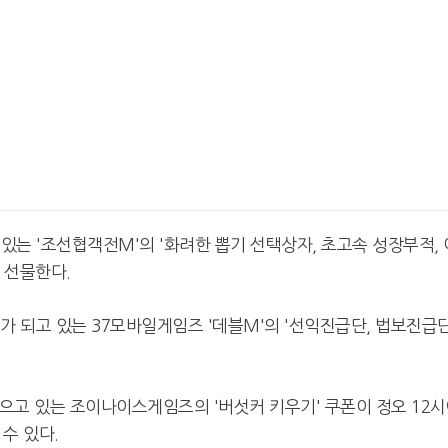
있는 '조선협객전M'의 '화려한 뽑기 선택상자, 초고속 성장부적, 
 선물한다.
가 되고 있는 37모바일게임즈 '데블M'의 '선익진급단, 법보진급
모으고 있는 조이나이스게임즈의 '버섯커 키우기' 쿠폰이 정오 12
수 있다.