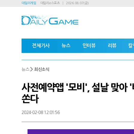
데일리게임
데일리e스포츠
2026.08.07(금)
전체기사
뉴스
인터뷰
리뷰
칼
>
뉴스
최신소식
사전예약앱 '모비', 설날 맞아 
쏜다
2024-02-08 12:01:56