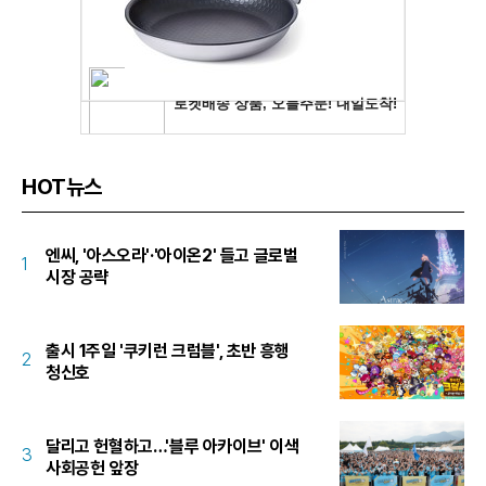
HOT뉴스
엔씨, '아스오라'·'아이온2' 들고 글로벌
1
시장 공략
출시 1주일 '쿠키런 크럼블', 초반 흥행
2
청신호
달리고 헌혈하고…'블루 아카이브' 이색
3
사회공헌 앞장