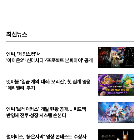
최신뉴스
엔씨, '게임스컴'서
'아이온2'·'신더시티'·'프로젝트 본파이어' 공개
넷마블 '일곱 개의 대죄: 오리진', 첫 십계 영웅
'데리엘리' 추가
엔씨 '브레이커스' 개발 현황 공개… 피드백
반영해 전투·성장 시스템 손본다
펄어비스, '붉은사막' 영상 콘테스트 수상자