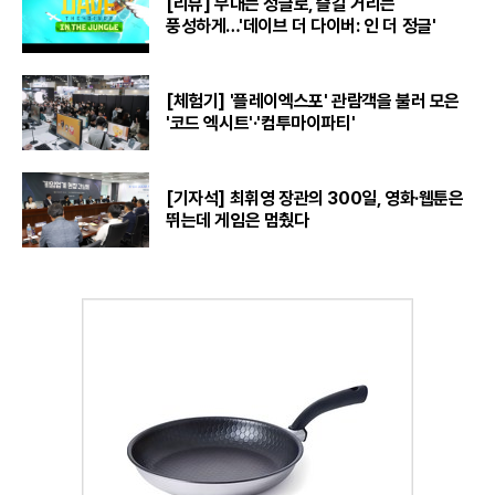
[리뷰] 무대는 정글로, 즐길 거리는
풍성하게…'데이브 더 다이버: 인 더 정글'
[체험기] '플레이엑스포' 관람객을 불러 모은
'코드 엑시트'·'컴투마이파티'
[기자석] 최휘영 장관의 300일, 영화·웹툰은
뛰는데 게임은 멈췄다