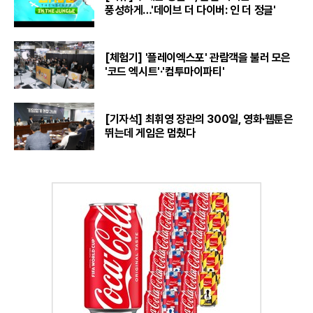
풍성하게…'데이브 더 다이버: 인 더 정글'
[체험기] '플레이엑스포' 관람객을 불러 모은
'코드 엑시트'·'컴투마이파티'
[기자석] 최휘영 장관의 300일, 영화·웹툰은
뛰는데 게임은 멈췄다