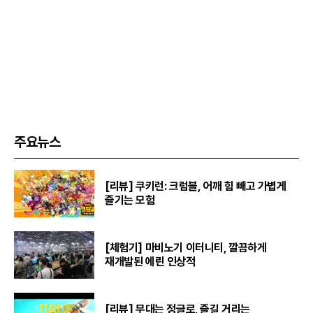
주요뉴스
[리뷰] 쿠키런: 크럼블, 어깨 힘 빼고 가볍게
즐기는 모험
[체험기] 마비노기 이터니티, 깔끔하게
재개발된 에린 인상적
[리뷰] 무대는 정글로, 즐길 거리는