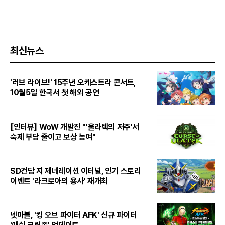
최신뉴스
'러브 라이브!' 15주년 오케스트라 콘서트,
10월5일 한국서 첫 해외 공연
[인터뷰] WoW 개발진 "'울라텍의 저주'서
숙제 부담 줄이고 보상 높여"
SD건담 지 제네레이션 이터널, 인기 스토리
이벤트 '라크로아의 용사' 재개최
넷마블, '킹 오브 파이터 AFK' 신규 파이터