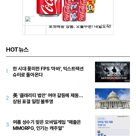
HOT뉴스
한 시대 풍미한 FPS '아바', 익스트랙션
1
슈터로 돌아온다
美 '클래리티 법안' 여야 갈등에 제동…
2
상원 표결 일정 불투명
여름 성수기 맞은 모바일게임 "매출은
3
MMORPG, 인기는 캐주얼"