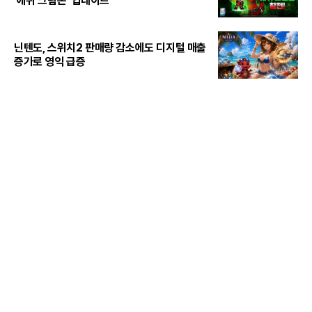
'애쉬 크림존' 업데이트
닌텐도, 스위치2 판매량 감소에도 디지털 매출
증가로 영익 급증