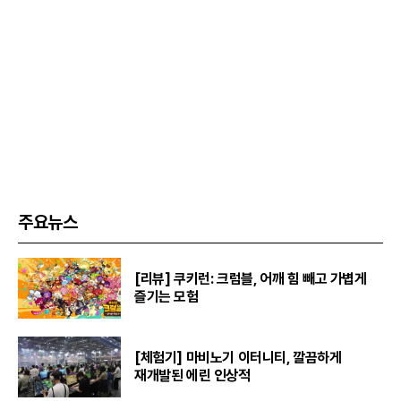
주요뉴스
[리뷰] 쿠키런: 크럼블, 어깨 힘 빼고 가볍게
즐기는 모험
[체험기] 마비노기 이터니티, 깔끔하게
재개발된 에린 인상적