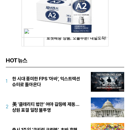
HOT뉴스
한 시대 풍미한 FPS '아바', 익스트랙션
1
슈터로 돌아온다
美 '클래리티 법안' 여야 갈등에 제동…
2
상원 표결 일정 불투명
출시 1주일 '쿠키런 크럼블', 초반 흥행