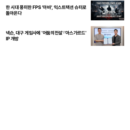
한 시대 풍미한 FPS '아바', 익스트랙션 슈터로
돌아온다
넥슨, 대구 게임사에 '어둠의전설'·'아스가르드'
IP 개방