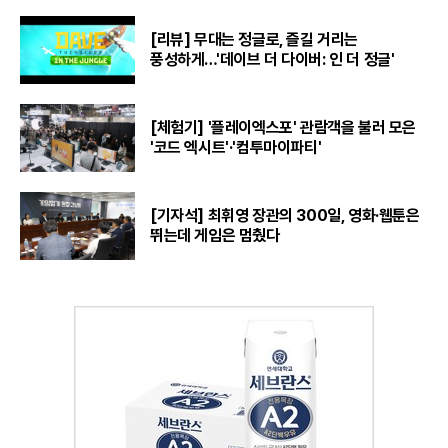
[리뷰] 무대는 정글로, 즐길 거리는
풍성하게…'데이브 더 다이버: 인 더 정글'
[체험기] '플레이엑스포' 관람객을 불러 모은
'코드 엑시트'·'컴투마이파티'
[기자석] 최휘영 장관의 300일, 영화·웹툰은
뛰는데 게임은 멈췄다