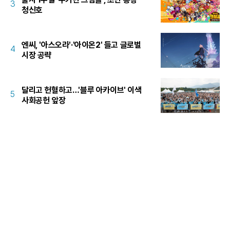
3
청신호
엔씨, '아스오라'·'아이온2' 들고 글로벌
4
시장 공략
달리고 헌혈하고…'블루 아카이브' 이색
5
사회공헌 앞장