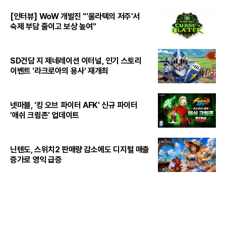
[인터뷰] WoW 개발진 "'울라텍의 저주'서
숙제 부담 줄이고 보상 높여"
SD건담 지 제네레이션 이터널, 인기 스토리
이벤트 '라크로아의 용사' 재개최
넷마블, '킹 오브 파이터 AFK' 신규 파이터
'애쉬 크림존' 업데이트
닌텐도, 스위치2 판매량 감소에도 디지털 매출
증가로 영익 급증