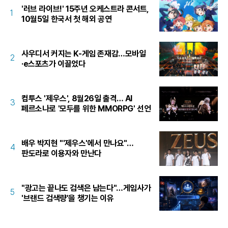
'러브 라이브!' 15주년 오케스트라 콘서트,
1
10월5일 한국서 첫 해외 공연
사우디서 커지는 K-게임 존재감…모바일
2
·e스포츠가 이끌었다
컴투스 '제우스', 8월26일 출격… AI
3
페르소나로 '모두를 위한 MMORPG' 선언
배우 박지현 "'제우스'에서 만나요"…
4
판도라로 이용자와 만난다
"광고는 끝나도 검색은 남는다"…게임사가
5
'브랜드 검색량'을 챙기는 이유