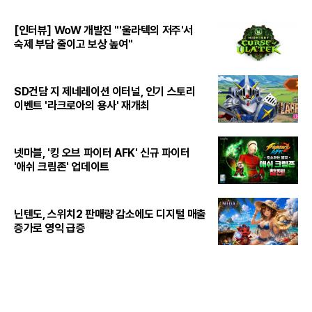
[인터뷰] WoW 개발진 "'울라텍의 저주'서
숙제 부담 줄이고 보상 높여"
SD건담 지 제네레이션 이터널, 인기 스토리
이벤트 '라크로아의 용사' 재개최
넷마블, '킹 오브 파이터 AFK' 신규 파이터
'애쉬 크림존' 업데이트
닌텐도, 스위치2 판매량 감소에도 디지털 매출
증가로 영익 급증