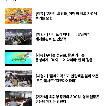
[리뷰] 쿠키런: 크럼블, 어깨 힘 빼고 가볍게
즐기는 모험
[체험기] 마비노기 이터니티, 깔끔하게
재개발된 에린 인상적
[리뷰] 무대는 정글로, 즐길 거리는
풍성하게…'데이브 더 다이버: 인 더 정글'
[체험기] '플레이엑스포' 관람객을 불러 모은
'코드 엑시트'·'컴투마이파티'
[기자석] 최휘영 장관의 300일, 영화·웹툰은
뛰는데 게임은 멈췄다