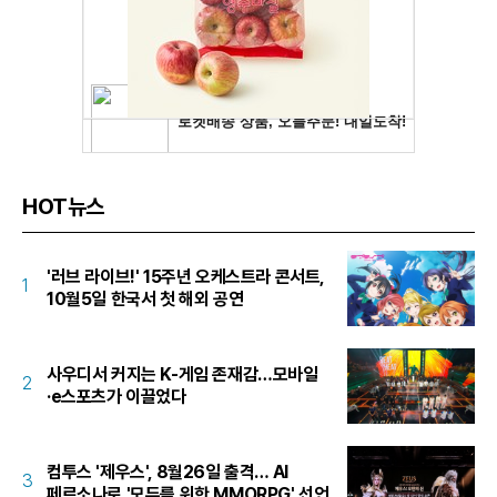
HOT뉴스
'러브 라이브!' 15주년 오케스트라 콘서트,
1
10월5일 한국서 첫 해외 공연
사우디서 커지는 K-게임 존재감…모바일
2
·e스포츠가 이끌었다
컴투스 '제우스', 8월26일 출격… AI
3
페르소나로 '모두를 위한 MMORPG' 선언