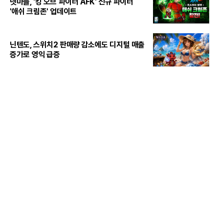
넷마블, '킹 오브 파이터 AFK' 신규 파이터
'애쉬 크림존' 업데이트
닌텐도, 스위치2 판매량 감소에도 디지털 매출
증가로 영익 급증