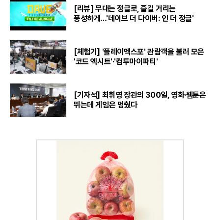
[리뷰] 무대는 정글로, 즐길 거리는
풍성하게…'데이브 더 다이버: 인 더 정글'
[체험기] '플레이엑스포' 관람객을 불러 모은
'코드 엑시트'·'컴투마이파티'
[기자석] 최휘영 장관의 300일, 영화·웹툰은
뛰는데 게임은 멈췄다