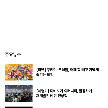
주요뉴스
[리뷰] 쿠키런: 크럼블, 어깨 힘 빼고 가볍게
즐기는 모험
[체험기] 마비노기 이터니티, 깔끔하게
재개발된 에린 인상적