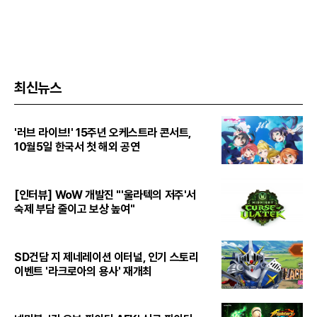
최신뉴스
'러브 라이브!' 15주년 오케스트라 콘서트,
10월5일 한국서 첫 해외 공연
[인터뷰] WoW 개발진 "'울라텍의 저주'서
숙제 부담 줄이고 보상 높여"
SD건담 지 제네레이션 이터널, 인기 스토리
이벤트 '라크로아의 용사' 재개최