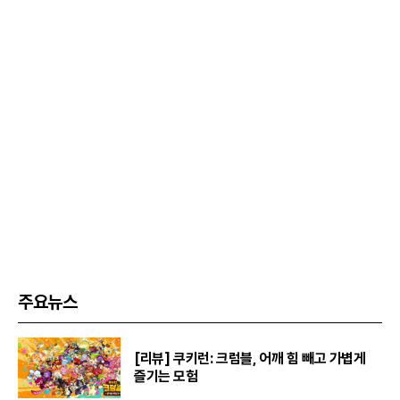
주요뉴스
[리뷰] 쿠키런: 크럼블, 어깨 힘 빼고 가볍게
즐기는 모험