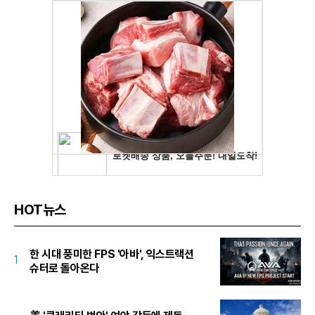
HOT뉴스
한 시대 풍미한 FPS '아바', 익스트랙션
1
슈터로 돌아온다