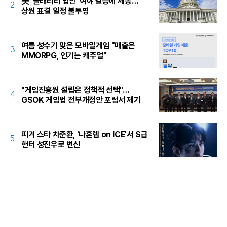
美 '클래리티 법안' 여야 갈등에 제동…
2
상원 표결 일정 불투명
여름 성수기 맞은 모바일게임 "매출은
3
MMORPG, 인기는 캐주얼"
"게임진흥원 설립은 정책적 선택"…
4
GSOK 게임법 전부개정안 포럼서 제기
피겨 스타 차준환, '나혼렙 on ICE'서 S급
5
헌터 성진우로 변신