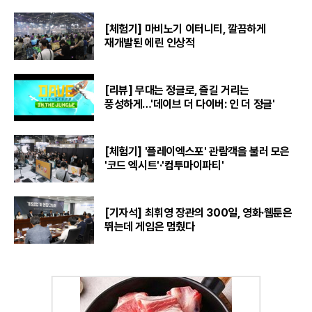
[체험기] 마비노기 이터니티, 깔끔하게
재개발된 에린 인상적
[리뷰] 무대는 정글로, 즐길 거리는
풍성하게…'데이브 더 다이버: 인 더 정글'
[체험기] '플레이엑스포' 관람객을 불러 모은
'코드 엑시트'·'컴투마이파티'
[기자석] 최휘영 장관의 300일, 영화·웹툰은
뛰는데 게임은 멈췄다