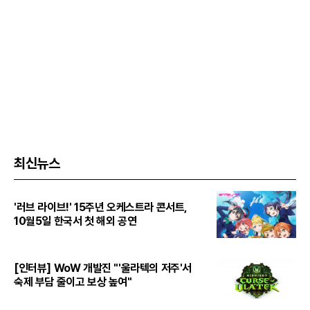
최신뉴스
'러브 라이브!' 15주년 오케스트라 콘서트,
10월5일 한국서 첫 해외 공연
[인터뷰] WoW 개발진 "'울라텍의 저주'서
숙제 부담 줄이고 보상 높여"