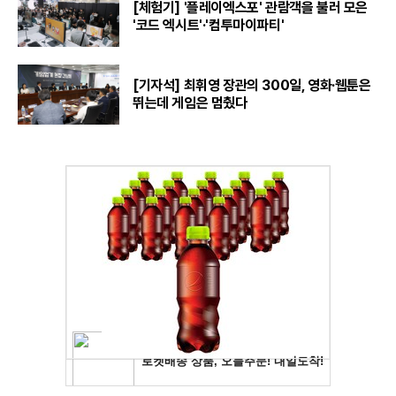
[체험기] '플레이엑스포' 관람객을 불러 모은
'코드 엑시트'·'컴투마이파티'
[기자석] 최휘영 장관의 300일, 영화·웹툰은
뛰는데 게임은 멈췄다