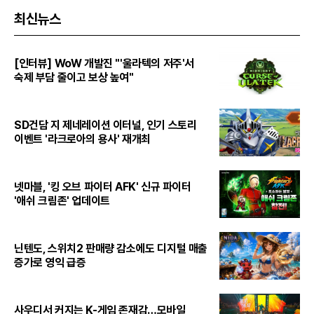
최신뉴스
[인터뷰] WoW 개발진 "'울라텍의 저주'서
숙제 부담 줄이고 보상 높여"
SD건담 지 제네레이션 이터널, 인기 스토리
이벤트 '라크로아의 용사' 재개최
넷마블, '킹 오브 파이터 AFK' 신규 파이터
'애쉬 크림존' 업데이트
닌텐도, 스위치2 판매량 감소에도 디지털 매출
증가로 영익 급증
사우디서 커지는 K-게임 존재감…모바일