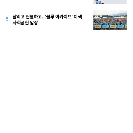
달리고 헌혈하고…'블루 아카이브' 이색
5
사회공헌 앞장