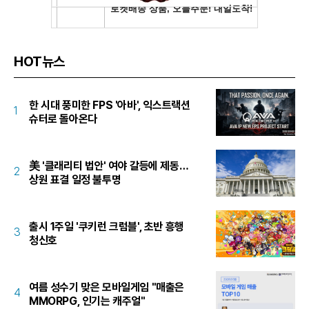
HOT뉴스
한 시대 풍미한 FPS '아바', 익스트랙션
1
슈터로 돌아온다
美 '클래리티 법안' 여야 갈등에 제동…
2
상원 표결 일정 불투명
출시 1주일 '쿠키런 크럼블', 초반 흥행
3
청신호
여름 성수기 맞은 모바일게임 "매출은
4
MMORPG, 인기는 캐주얼"