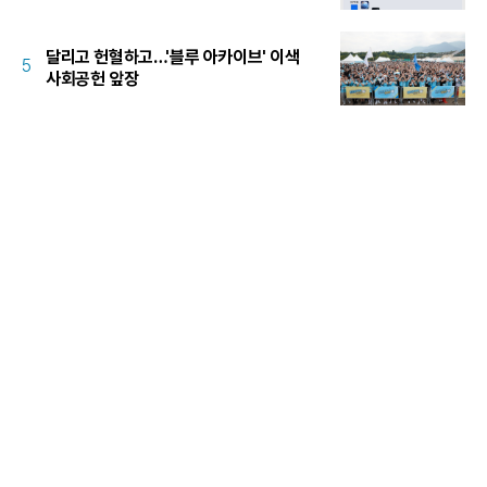
달리고 헌혈하고…'블루 아카이브' 이색
5
사회공헌 앞장