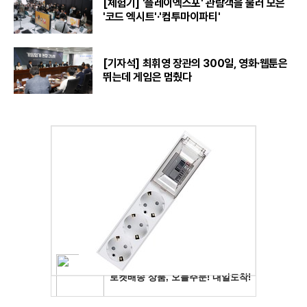
[체험기] '플레이엑스포' 관람객을 불러 모은
'코드 엑시트'·'컴투마이파티'
[기자석] 최휘영 장관의 300일, 영화·웹툰은
뛰는데 게임은 멈췄다