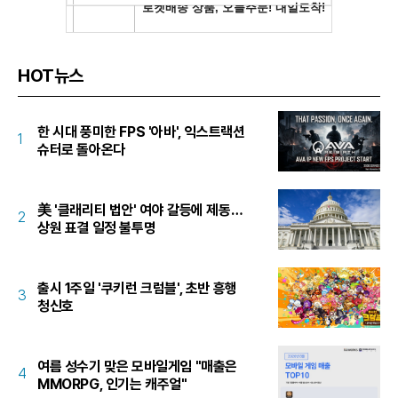
HOT뉴스
한 시대 풍미한 FPS '아바', 익스트랙션
1
슈터로 돌아온다
美 '클래리티 법안' 여야 갈등에 제동…
2
상원 표결 일정 불투명
출시 1주일 '쿠키런 크럼블', 초반 흥행
3
청신호
여름 성수기 맞은 모바일게임 "매출은
4
MMORPG, 인기는 캐주얼"