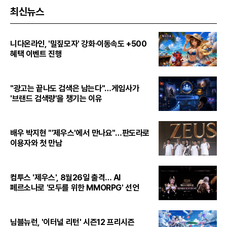
최신뉴스
니다온라인, '밀짚모자' 강화·이동속도 +500
혜택 이벤트 진행
"광고는 끝나도 검색은 남는다"…게임사가
'브랜드 검색량'을 챙기는 이유
배우 박지현 "'제우스'에서 만나요"…판도라로
이용자와 첫 만남
컴투스 '제우스', 8월26일 출격… AI
페르소나로 '모두를 위한 MMORPG' 선언
님블뉴런, '이터널 리턴' 시즌12 프리시즌