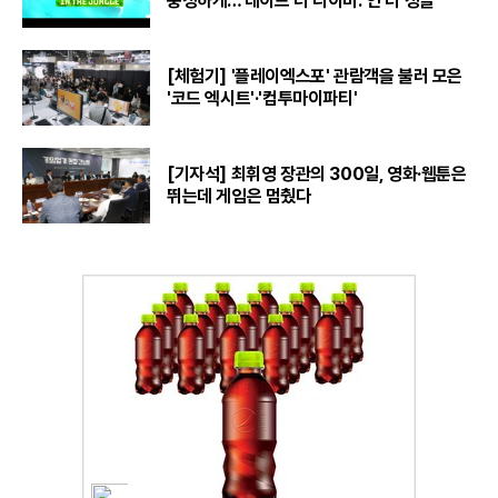
풍성하게…'데이브 더 다이버: 인 더 정글'
[체험기] '플레이엑스포' 관람객을 불러 모은
'코드 엑시트'·'컴투마이파티'
[기자석] 최휘영 장관의 300일, 영화·웹툰은
뛰는데 게임은 멈췄다