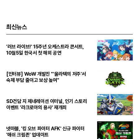
최신뉴스
'러브 라이브!' 15주년 오케스트라 콘서트,
10월5일 한국서 첫 해외 공연
[인터뷰] WoW 개발진 "'울라텍의 저주'서
숙제 부담 줄이고 보상 높여"
SD건담 지 제네레이션 이터널, 인기 스토리
이벤트 '라크로아의 용사' 재개최
넷마블, '킹 오브 파이터 AFK' 신규 파이터
'애쉬 크림존' 업데이트