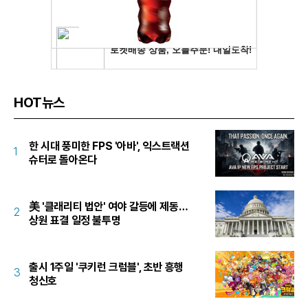
HOT뉴스
한 시대 풍미한 FPS '아바', 익스트랙션
1
슈터로 돌아온다
美 '클래리티 법안' 여야 갈등에 제동…
2
상원 표결 일정 불투명
출시 1주일 '쿠키런 크럼블', 초반 흥행
3
청신호