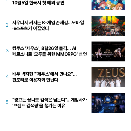
10월5일 한국서 첫 해외 공연
사우디서 커지는 K-게임 존재감…모바일
2
·e스포츠가 이끌었다
컴투스 '제우스', 8월26일 출격… AI
3
페르소나로 '모두를 위한 MMORPG' 선언
배우 박지현 "'제우스'에서 만나요"…
4
판도라로 이용자와 만난다
"광고는 끝나도 검색은 남는다"…게임사가
5
'브랜드 검색량'을 챙기는 이유