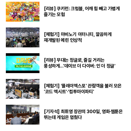
[리뷰] 쿠키런: 크럼블, 어깨 힘 빼고 가볍게
즐기는 모험
[체험기] 마비노기 이터니티, 깔끔하게
재개발된 에린 인상적
[리뷰] 무대는 정글로, 즐길 거리는
풍성하게…'데이브 더 다이버: 인 더 정글'
[체험기] '플레이엑스포' 관람객을 불러 모은
'코드 엑시트'·'컴투마이파티'
[기자석] 최휘영 장관의 300일, 영화·웹툰은
뛰는데 게임은 멈췄다