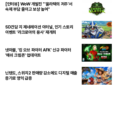
[인터뷰] WoW 개발진 "'울라텍의 저주'서
숙제 부담 줄이고 보상 높여"
SD건담 지 제네레이션 이터널, 인기 스토리
이벤트 '라크로아의 용사' 재개최
넷마블, '킹 오브 파이터 AFK' 신규 파이터
'애쉬 크림존' 업데이트
닌텐도, 스위치2 판매량 감소에도 디지털 매출
증가로 영익 급증