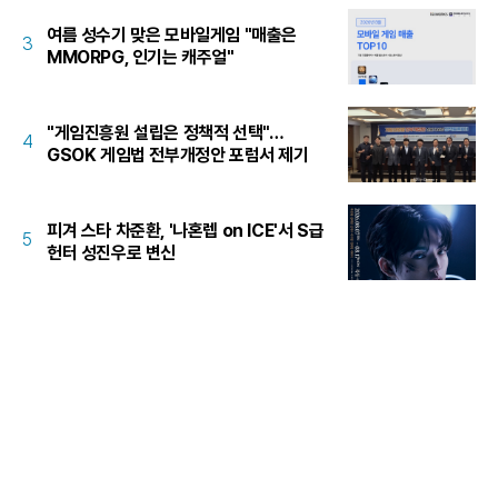
여름 성수기 맞은 모바일게임 "매출은
3
MMORPG, 인기는 캐주얼"
"게임진흥원 설립은 정책적 선택"…
4
GSOK 게임법 전부개정안 포럼서 제기
피겨 스타 차준환, '나혼렙 on ICE'서 S급
5
헌터 성진우로 변신