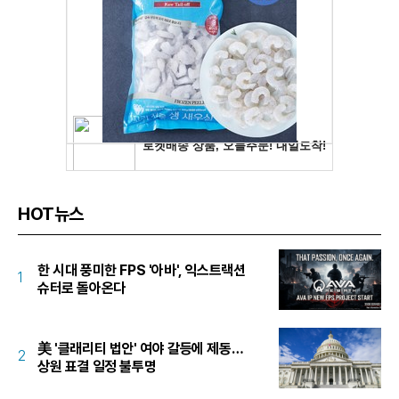
HOT뉴스
한 시대 풍미한 FPS '아바', 익스트랙션
1
슈터로 돌아온다
美 '클래리티 법안' 여야 갈등에 제동…
2
상원 표결 일정 불투명