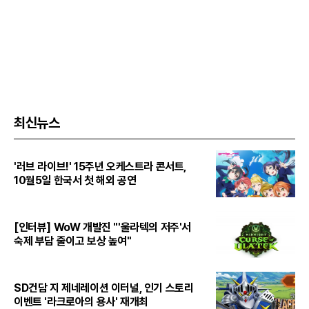
최신뉴스
'러브 라이브!' 15주년 오케스트라 콘서트,
10월5일 한국서 첫 해외 공연
[인터뷰] WoW 개발진 "'울라텍의 저주'서
숙제 부담 줄이고 보상 높여"
SD건담 지 제네레이션 이터널, 인기 스토리
이벤트 '라크로아의 용사' 재개최