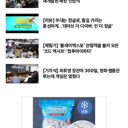
재개발된 에린 인상적
[리뷰] 무대는 정글로, 즐길 거리는
풍성하게…'데이브 더 다이버: 인 더 정글'
[체험기] '플레이엑스포' 관람객을 불러 모은
'코드 엑시트'·'컴투마이파티'
[기자석] 최휘영 장관의 300일, 영화·웹툰은
뛰는데 게임은 멈췄다