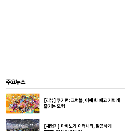
주요뉴스
[리뷰] 쿠키런: 크럼블, 어깨 힘 빼고 가볍게
즐기는 모험
[체험기] 마비노기 이터니티, 깔끔하게