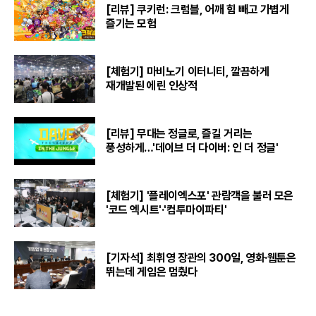
[리뷰] 쿠키런: 크럼블, 어깨 힘 빼고 가볍게
즐기는 모험
[체험기] 마비노기 이터니티, 깔끔하게
재개발된 에린 인상적
[리뷰] 무대는 정글로, 즐길 거리는
풍성하게…'데이브 더 다이버: 인 더 정글'
[체험기] '플레이엑스포' 관람객을 불러 모은
'코드 엑시트'·'컴투마이파티'
[기자석] 최휘영 장관의 300일, 영화·웹툰은
뛰는데 게임은 멈췄다