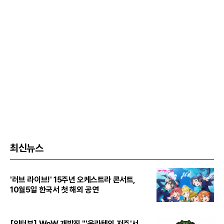
최신뉴스
'러브 라이브!' 15주년 오케스트라 콘서트,
10월5일 한국서 첫 해외 공연
[인터뷰] WoW 개발진 "'울라텍의 저주'서