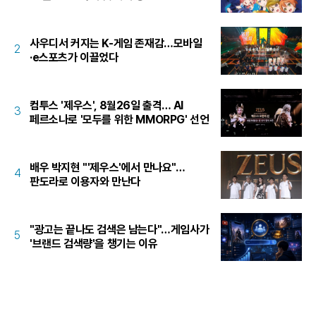
사우디서 커지는 K-게임 존재감…모바일
2
·e스포츠가 이끌었다
컴투스 '제우스', 8월26일 출격… AI
3
페르소나로 '모두를 위한 MMORPG' 선언
배우 박지현 "'제우스'에서 만나요"…
4
판도라로 이용자와 만난다
"광고는 끝나도 검색은 남는다"…게임사가
5
'브랜드 검색량'을 챙기는 이유