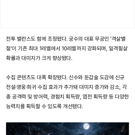
전투 밸런스도 함께 조정됐다. 궁수의 대표 무공인 '격살별
절'이 기존 최대 1레벨에서 10레벨까지 강화되며, 일격필살
확률과 대미지가 크게 향상됐다.
수집 콘텐츠도 대폭 확장됐다. 신수와 둔갑술 도감에 신규
전설·영웅·희귀 수집 효과가 추가돼 대미지 증가와 감소, 각
종 공격력 및 방어력, 경험치 획득량, 엽전 획득량 등 다양한
능력치를 획득할 수 있도록 개선됐다.