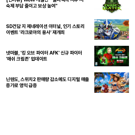
숙제 부담 줄이고 보상 높여"
SD건담 지 제네레이션 이터널, 인기 스토리
이벤트 '라크로아의 용사' 재개최
넷마블, '킹 오브 파이터 AFK' 신규 파이터
'애쉬 크림존' 업데이트
닌텐도, 스위치2 판매량 감소에도 디지털 매출
증가로 영익 급증