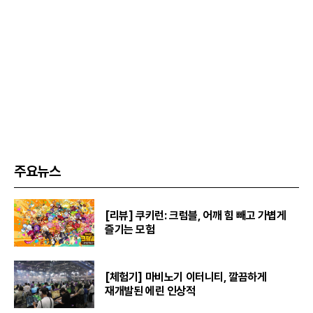
주요뉴스
[리뷰] 쿠키런: 크럼블, 어깨 힘 빼고 가볍게
즐기는 모험
[체험기] 마비노기 이터니티, 깔끔하게
재개발된 에린 인상적