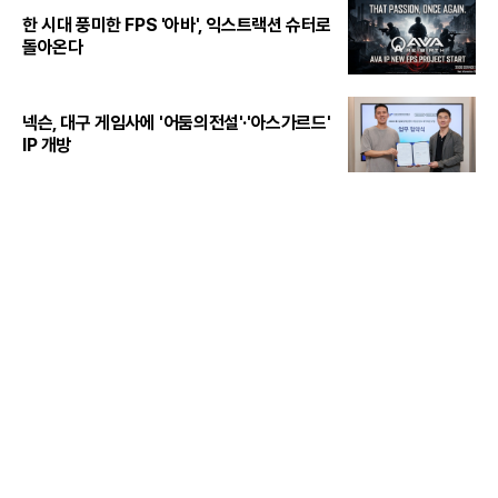
한 시대 풍미한 FPS '아바', 익스트랙션 슈터로
돌아온다
넥슨, 대구 게임사에 '어둠의전설'·'아스가르드'
IP 개방