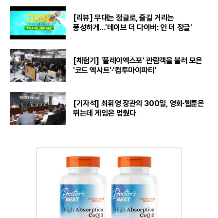
[리뷰] 무대는 정글로, 즐길 거리는
풍성하게…'데이브 더 다이버: 인 더 정글'
[체험기] '플레이엑스포' 관람객을 불러 모은
'코드 엑시트'·'컴투마이파티'
[기자석] 최휘영 장관의 300일, 영화·웹툰은
뛰는데 게임은 멈췄다