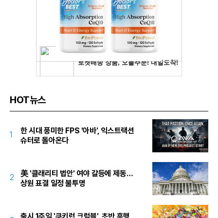
HOT뉴스
한 시대 풍미한 FPS '아바', 익스트랙션
1
슈터로 돌아온다
美 '클래리티 법안' 여야 갈등에 제동…
2
상원 표결 일정 불투명
출시 1주일 '쿠키런 크럼블', 초반 흥행