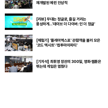
재개발된 에린 인상적
[리뷰] 무대는 정글로, 즐길 거리는
풍성하게…'데이브 더 다이버: 인 더 정글'
[체험기] '플레이엑스포' 관람객을 불러 모은
'코드 엑시트'·'컴투마이파티'
[기자석] 최휘영 장관의 300일, 영화·웹툰은
뛰는데 게임은 멈췄다