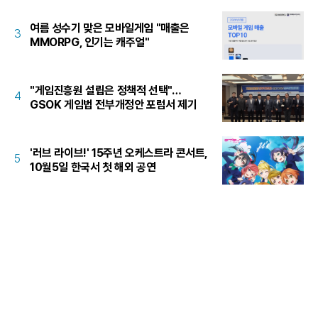
여름 성수기 맞은 모바일게임 "매출은
3
MMORPG, 인기는 캐주얼"
"게임진흥원 설립은 정책적 선택"…
4
GSOK 게임법 전부개정안 포럼서 제기
'러브 라이브!' 15주년 오케스트라 콘서트,
5
10월5일 한국서 첫 해외 공연