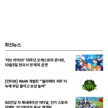
최신뉴스
'러브 라이브!' 15주년 오케스트라 콘서트,
10월5일 한국서 첫 해외 공연
[인터뷰] WoW 개발진 "'울라텍의 저주'서
숙제 부담 줄이고 보상 높여"
SD건담 지 제네레이션 이터널, 인기 스토리
이벤트 '라크로아의 용사' 재개최