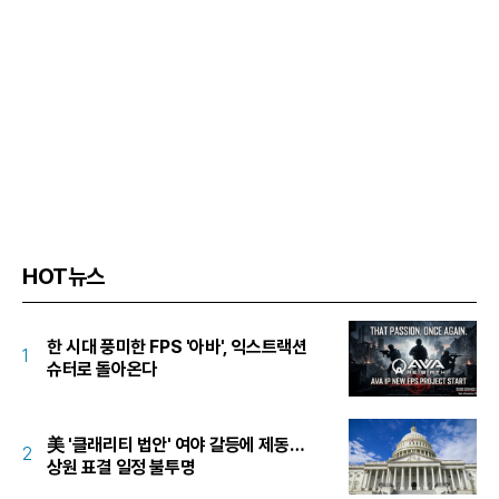
HOT뉴스
한 시대 풍미한 FPS '아바', 익스트랙션
1
슈터로 돌아온다
美 '클래리티 법안' 여야 갈등에 제동…
2
상원 표결 일정 불투명