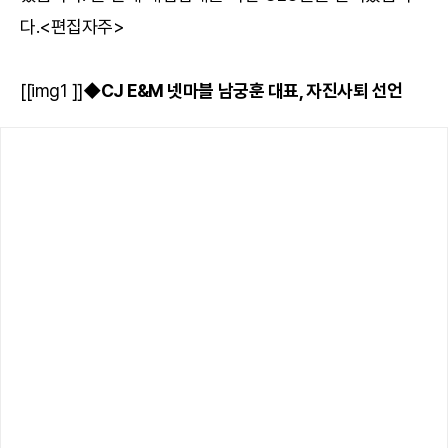
다.<편집자주>
[[img1 ]]
◆CJ E&M 넷마블 남궁훈 대표, 자진사퇴 선언