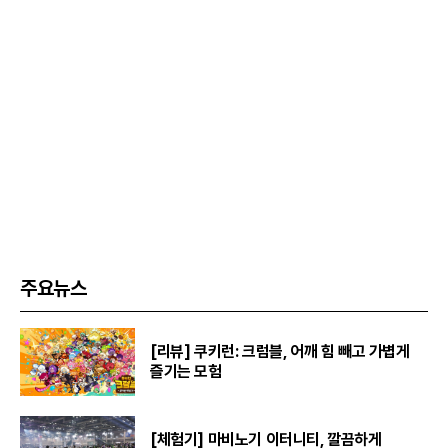
주요뉴스
[리뷰] 쿠키런: 크럼블, 어깨 힘 빼고 가볍게
즐기는 모험
[체험기] 마비노기 이터니티, 깔끔하게