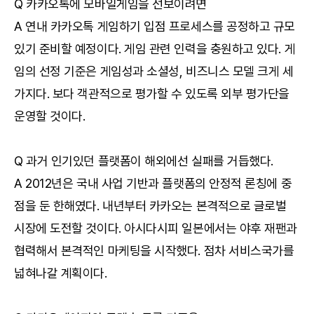
Q 카카오톡에 모바일게임을 선보이려면
A 연내 카카오톡 게임하기 입점 프로세스를 공정하고 규모
있기 준비할 예정이다. 게임 관련 인력을 충원하고 있다. 게
임의 선정 기준은 게임성과 소셜성, 비즈니스 모델 크게 세
가지다. 보다 객관적으로 평가할 수 있도록 외부 평가단을
운영할 것이다.
Q 과거 인기있던 플랫폼이 해외에선 실패를 거듭했다.
A 2012년은 국내 사업 기반과 플랫폼의 안정적 론칭에 중
점을 둔 한해였다. 내년부터 카카오는 본격적으로 글로벌
시장에 도전할 것이다. 아시다시피 일본에서는 야후 재팬과
협력해서 본격적인 마케팅을 시작했다. 점차 서비스국가를
넓혀나갈 계획이다.