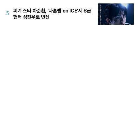
피겨 스타 차준환, '나혼렙 on ICE'서 S급
5
헌터 성진우로 변신