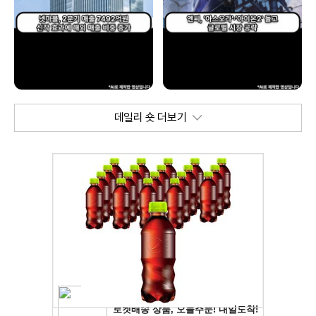
데일리 숏 더보기