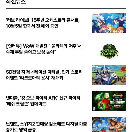
최신뉴스
'러브 라이브!' 15주년 오케스트라 콘서트,
10월5일 한국서 첫 해외 공연
[인터뷰] WoW 개발진 "'울라텍의 저주'서
숙제 부담 줄이고 보상 높여"
SD건담 지 제네레이션 이터널, 인기 스토리
이벤트 '라크로아의 용사' 재개최
넷마블, '킹 오브 파이터 AFK' 신규 파이터
'애쉬 크림존' 업데이트
닌텐도, 스위치2 판매량 감소에도 디지털 매출
증가로 영익 급증