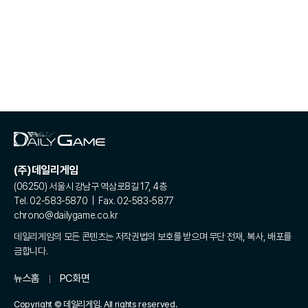
(주)데일리게임
(06250) 서울시 강남구 역삼로8길 17, 4층
Tel. 02-583-5870 | Fax. 02-583-5877
chrono@dailygame.co.kr
데일리게임의 모든 콘텐츠는 저작권법의 보호를 받으며 무단 전재, 복사, 배포를
금합니다.
뉴스홈
PC화면
Copyright © 데일리게임. All rights reserved.