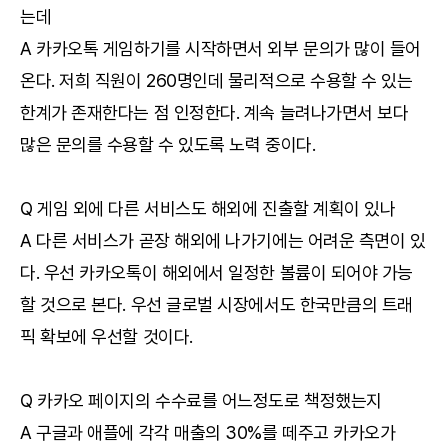
는데
A 카카오톡 게임하기를 시작하면서 외부 문의가 많이 들어
온다. 저희 직원이 260명인데 물리적으로 수용할 수 있는
한계가 존재한다는 점 인정한다. 계속 늘려나가면서 보다
많은 문의를 수용할 수 있도록 노력 중이다.
Q 게임 외에 다른 서비스도 해외에 진출할 계획이 있나
A 다른 서비스가 곧장 해외에 나가기에는 어려운 측면이 있
다. 우선 카카오톡이 해외에서 일정한 볼륨이 되어야 가능
할 것으로 본다. 우선 글로벌 시장에서도 한국만큼의 트래
픽 확보에 우선할 것이다.
Q 카카오 페이지의 수수료를 어느정도로 책정했는지
A 구글과 애플에 각각 매출의 30%를 떼주고 카카오가