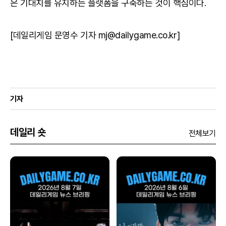
은 기대치를 유지하는 플랫폼을 구축하는 것이 핵심이다.
[데일리게임 문영수 기자 mj@dailygame.co.kr]
기자
데일리 숏
전체보기