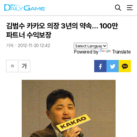
김범수 카카오 의장 3년의 약속… 100만
파트너 수익보장
기자
2012-11-20 12:42
Powered by
Translate