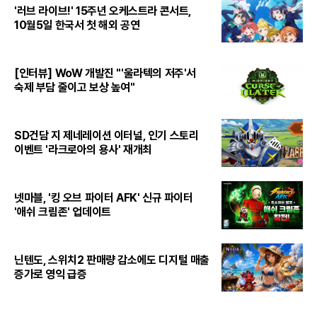
'러브 라이브!' 15주년 오케스트라 콘서트,
10월5일 한국서 첫 해외 공연
[인터뷰] WoW 개발진 "'울라텍의 저주'서
숙제 부담 줄이고 보상 높여"
SD건담 지 제네레이션 이터널, 인기 스토리
이벤트 '라크로아의 용사' 재개최
넷마블, '킹 오브 파이터 AFK' 신규 파이터
'애쉬 크림존' 업데이트
닌텐도, 스위치2 판매량 감소에도 디지털 매출
증가로 영익 급증