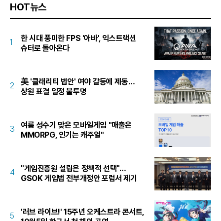
HOT뉴스
한 시대 풍미한 FPS '아바', 익스트랙션
1
슈터로 돌아온다
美 '클래리티 법안' 여야 갈등에 제동…
2
상원 표결 일정 불투명
여름 성수기 맞은 모바일게임 "매출은
3
MMORPG, 인기는 캐주얼"
"게임진흥원 설립은 정책적 선택"…
4
GSOK 게임법 전부개정안 포럼서 제기
'러브 라이브!' 15주년 오케스트라 콘서트,
5