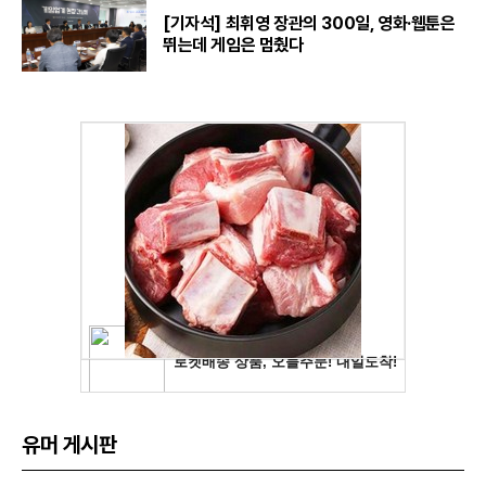
[기자석] 최휘영 장관의 300일, 영화·웹툰은
뛰는데 게임은 멈췄다
유머 게시판