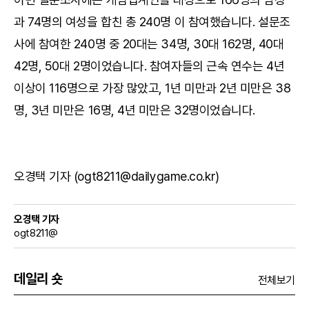
과 74명의 여성을 합친 총 240명 이 참여했습니다. 설문조
사에 참여한 240명 중 20대는 34명, 30대 162명, 40대
42명, 50대 2명이었습니다. 참여자들의 근속 연수는 4년
이상이 116명으로 가장 많았고, 1년 미만과 2년 미만은 38
명, 3년 미만은 16명, 4년 미만은 32명이었습니다.
오경택 기자 (ogt8211@dailygame.co.kr)
오경택 기자
ogt8211@
데일리 숏
전체보기