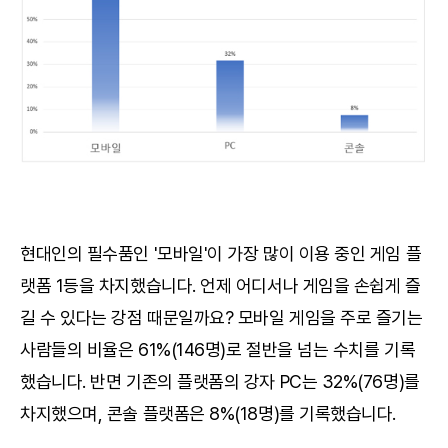
현대인의 필수품인 '모바일'이 가장 많이 이용 중인 게임 플
랫폼 1등을 차지했습니다. 언제 어디서나 게임을 손쉽게 즐
길 수 있다는 강점 때문일까요? 모바일 게임을 주로 즐기는
사람들의 비율은 61%(146명)로 절반을 넘는 수치를 기록
했습니다. 반면 기존의 플랫폼의 강자 PC는 32%(76명)를
차지했으며, 콘솔 플랫폼은 8%(18명)를 기록했습니다.