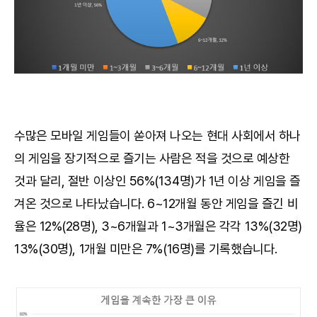
수많은 모바일 게임들이 쏟아져 나오는 현대 사회에서 하나
의 게임을 장기적으로 즐기는 사람은 적을 것으로 예상한
것과 달리, 절반 이상인 56%(134명)가 1년 이상 게임을 즐
겨온 것으로 나타났습니다. 6~12개월 동안 게임을 즐긴 비
율은 12%(28명), 3~6개월과 1~3개월은 각각 13%(32명)
13%(30명), 1개월 미만은 7%(16명)를 기록했습니다.