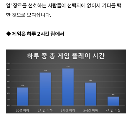
얼' 장르를 선호하는 사람들이 선택지에 없어서 기타를 택
한 것으로 보여집니다.
◆ 게임은 하루 2시간 집에서