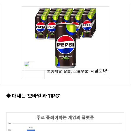
◆ 대세는 '모바일'과 'RPG'