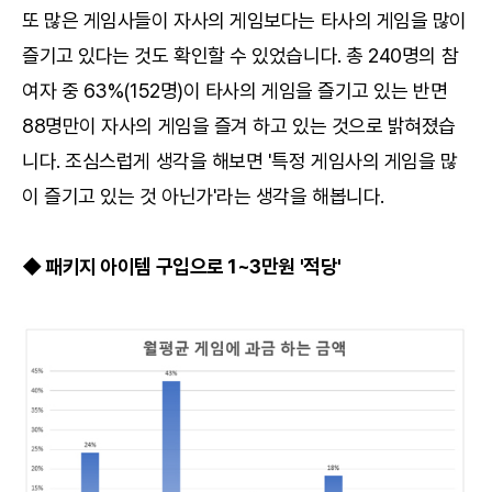
또 많은 게임사들이 자사의 게임보다는 타사의 게임을 많이
즐기고 있다는 것도 확인할 수 있었습니다. 총 240명의 참
여자 중 63%(152명)이 타사의 게임을 즐기고 있는 반면
88명만이 자사의 게임을 즐겨 하고 있는 것으로 밝혀졌습
니다. 조심스럽게 생각을 해보면 '특정 게임사의 게임을 많
이 즐기고 있는 것 아닌가'라는 생각을 해봅니다.
◆ 패키지 아이템 구입으로 1~3만원 '적당'