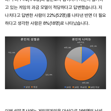
고 있는 게임의 과금 모델이 적당하다고 답변했습니다. 지
나치다고 답변한 사람이 22%(52명)를 나타낸 반면 더 필요
하다고 생각한 사람은 8%(18명)로 나타났습니다.
이번 설문조사에는 게임업계인을 대상으로 166명의 남성