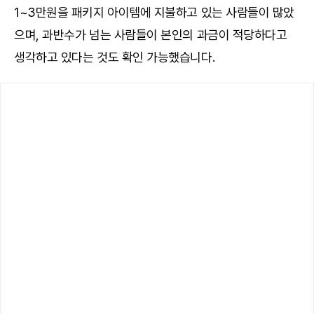
1~3만원을 패키지 아이템에 지불하고 있는 사람들이 많았
으며, 과반수가 넘는 사람들이 본인의 과금이 적당하다고
생각하고 있다는 것도 확인 가능했습니다.