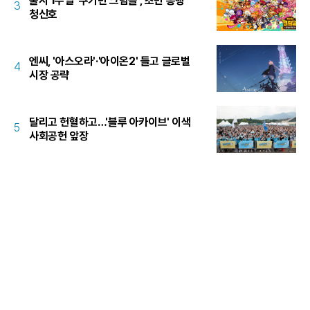
출시 1주일 '쿠키런 크럼블', 초반 흥행
3
청신호
엔씨, '아스오라'·'아이온2' 들고 글로벌
4
시장 공략
달리고 헌혈하고…'블루 아카이브' 이색
5
사회공헌 앞장