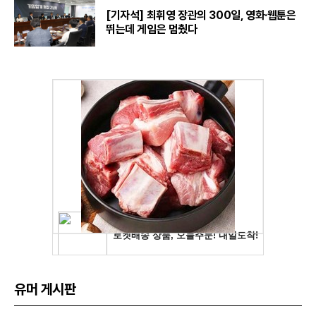
[기자석] 최휘영 장관의 300일, 영화·웹툰은
뛰는데 게임은 멈췄다
유머 게시판