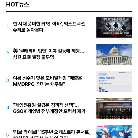
HOT뉴스
한 시대 풍미한 FPS '아바', 익스트랙션
1
슈터로 돌아온다
美 '클래리티 법안' 여야 갈등에 제동…
2
상원 표결 일정 불투명
여름 성수기 맞은 모바일게임 "매출은
3
MMORPG, 인기는 캐주얼"
"게임진흥원 설립은 정책적 선택"…
4
GSOK 게임법 전부개정안 포럼서 제기
'러브 라이브!' 15주년 오케스트라 콘서트,
5