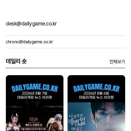
desk@dailygame.co.kr
chrono@dailygame.co.kr
데일리 숏
전체보기