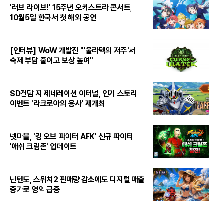
'러브 라이브!' 15주년 오케스트라 콘서트,
10월5일 한국서 첫 해외 공연
[인터뷰] WoW 개발진 "'울라텍의 저주'서
숙제 부담 줄이고 보상 높여"
SD건담 지 제네레이션 이터널, 인기 스토리
이벤트 '라크로아의 용사' 재개최
넷마블, '킹 오브 파이터 AFK' 신규 파이터
'애쉬 크림존' 업데이트
닌텐도, 스위치2 판매량 감소에도 디지털 매출
증가로 영익 급증