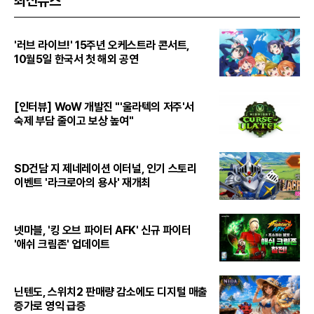
최신뉴스
'러브 라이브!' 15주년 오케스트라 콘서트,
10월5일 한국서 첫 해외 공연
[인터뷰] WoW 개발진 "'울라텍의 저주'서
숙제 부담 줄이고 보상 높여"
SD건담 지 제네레이션 이터널, 인기 스토리
이벤트 '라크로아의 용사' 재개최
넷마블, '킹 오브 파이터 AFK' 신규 파이터
'애쉬 크림존' 업데이트
닌텐도, 스위치2 판매량 감소에도 디지털 매출
증가로 영익 급증