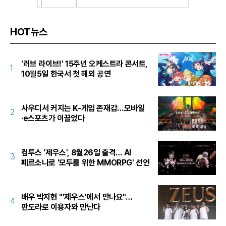
HOT뉴스
'러브 라이브!' 15주년 오케스트라 콘서트,
1
10월5일 한국서 첫 해외 공연
사우디서 커지는 K-게임 존재감…모바일
2
·e스포츠가 이끌었다
컴투스 '제우스', 8월26일 출격… AI
3
페르소나로 '모두를 위한 MMORPG' 선언
배우 박지현 "'제우스'에서 만나요"…
4
판도라로 이용자와 만난다