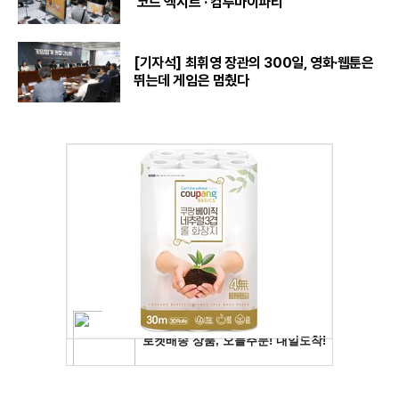
'코드 엑시트'·'컴투마이파티'
[기자석] 최휘영 장관의 300일, 영화·웹툰은
뛰는데 게임은 멈췄다