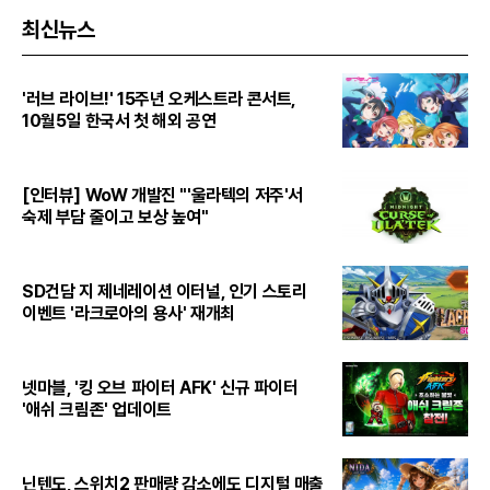
최신뉴스
'러브 라이브!' 15주년 오케스트라 콘서트,
10월5일 한국서 첫 해외 공연
[인터뷰] WoW 개발진 "'울라텍의 저주'서
숙제 부담 줄이고 보상 높여"
SD건담 지 제네레이션 이터널, 인기 스토리
이벤트 '라크로아의 용사' 재개최
넷마블, '킹 오브 파이터 AFK' 신규 파이터
'애쉬 크림존' 업데이트
닌텐도, 스위치2 판매량 감소에도 디지털 매출