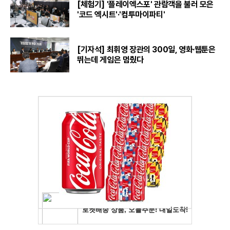
[체험기] '플레이엑스포' 관람객을 불러 모은
'코드 엑시트'·'컴투마이파티'
[기자석] 최휘영 장관의 300일, 영화·웹툰은
뛰는데 게임은 멈췄다