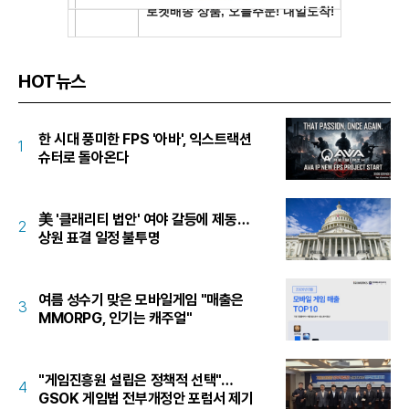
HOT뉴스
한 시대 풍미한 FPS '아바', 익스트랙션
1
슈터로 돌아온다
美 '클래리티 법안' 여야 갈등에 제동…
2
상원 표결 일정 불투명
여름 성수기 맞은 모바일게임 "매출은
3
MMORPG, 인기는 캐주얼"
"게임진흥원 설립은 정책적 선택"…
4
GSOK 게임법 전부개정안 포럼서 제기