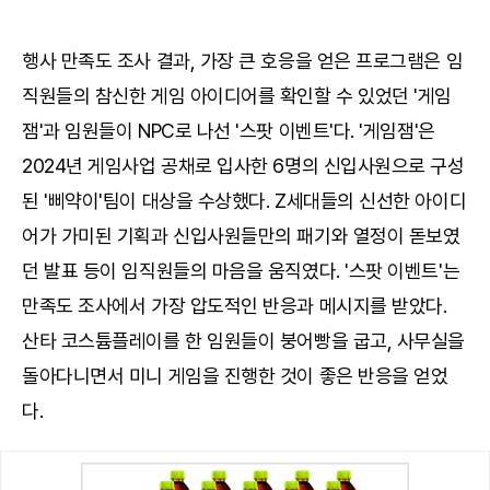
행사 만족도 조사 결과, 가장 큰 호응을 얻은 프로그램은 임
직원들의 참신한 게임 아이디어를 확인할 수 있었던 '게임
잼'과 임원들이 NPC로 나선 '스팟 이벤트'다. '게임잼'은
2024년 게임사업 공채로 입사한 6명의 신입사원으로 구성
된 '삐약이'팀이 대상을 수상했다. Z세대들의 신선한 아이디
어가 가미된 기획과 신입사원들만의 패기와 열정이 돋보였
던 발표 등이 임직원들의 마음을 움직였다. '스팟 이벤트'는
만족도 조사에서 가장 압도적인 반응과 메시지를 받았다.
산타 코스튬플레이를 한 임원들이 붕어빵을 굽고, 사무실을
돌아다니면서 미니 게임을 진행한 것이 좋은 반응을 얻었
다.