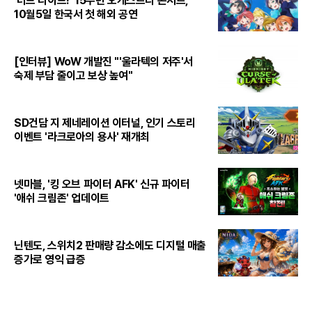
'러브 라이브!' 15주년 오케스트라 콘서트,
10월5일 한국서 첫 해외 공연
[인터뷰] WoW 개발진 "'울라텍의 저주'서
숙제 부담 줄이고 보상 높여"
SD건담 지 제네레이션 이터널, 인기 스토리
이벤트 '라크로아의 용사' 재개최
넷마블, '킹 오브 파이터 AFK' 신규 파이터
'애쉬 크림존' 업데이트
닌텐도, 스위치2 판매량 감소에도 디지털 매출
증가로 영익 급증