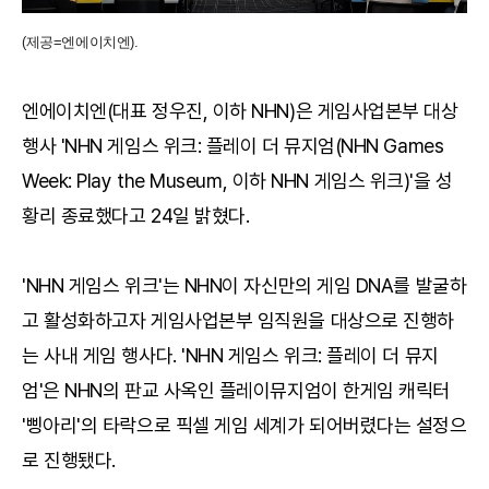
(제공=엔에이치엔).
엔에이치엔(대표 정우진, 이하 NHN)은 게임사업본부 대상
행사 'NHN 게임스 위크: 플레이 더 뮤지엄(NHN Games
Week: Play the Museum, 이하 NHN 게임스 위크)'을 성
황리 종료했다고 24일 밝혔다.
'NHN 게임스 위크'는 NHN이 자신만의 게임 DNA를 발굴하
고 활성화하고자 게임사업본부 임직원을 대상으로 진행하
는 사내 게임 행사다. 'NHN 게임스 위크: 플레이 더 뮤지
엄'은 NHN의 판교 사옥인 플레이뮤지엄이 한게임 캐릭터
'삥아리'의 타락으로 픽셀 게임 세계가 되어버렸다는 설정으
로 진행됐다.