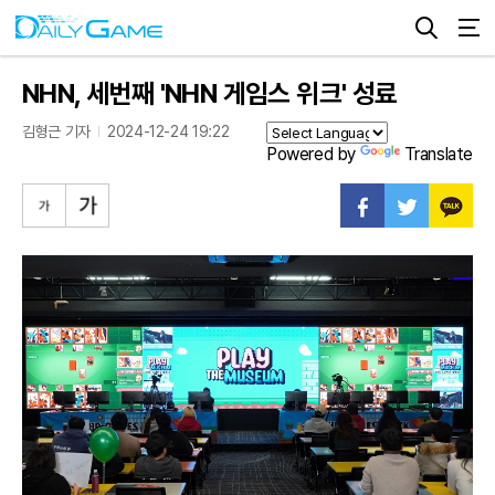
NHN, 세번째 'NHN 게임스 위크' 성료
김형근 기자
2024-12-24 19:22
Powered by
Translate