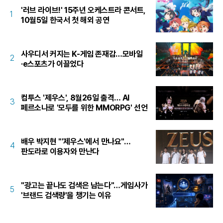
'러브 라이브!' 15주년 오케스트라 콘서트,
1
10월5일 한국서 첫 해외 공연
사우디서 커지는 K-게임 존재감…모바일
2
·e스포츠가 이끌었다
컴투스 '제우스', 8월26일 출격… AI
3
페르소나로 '모두를 위한 MMORPG' 선언
배우 박지현 "'제우스'에서 만나요"…
4
판도라로 이용자와 만난다
"광고는 끝나도 검색은 남는다"…게임사가
5
'브랜드 검색량'을 챙기는 이유