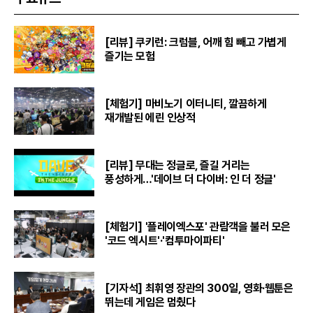
[리뷰] 쿠키런: 크럼블, 어깨 힘 빼고 가볍게
즐기는 모험
[체험기] 마비노기 이터니티, 깔끔하게
재개발된 에린 인상적
[리뷰] 무대는 정글로, 즐길 거리는
풍성하게…'데이브 더 다이버: 인 더 정글'
[체험기] '플레이엑스포' 관람객을 불러 모은
'코드 엑시트'·'컴투마이파티'
[기자석] 최휘영 장관의 300일, 영화·웹툰은
뛰는데 게임은 멈췄다