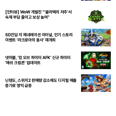
[인터뷰] WoW 개발진 "'울라텍의 저주'서
숙제 부담 줄이고 보상 높여"
SD건담 지 제네레이션 이터널, 인기 스토리
이벤트 '라크로아의 용사' 재개최
넷마블, '킹 오브 파이터 AFK' 신규 파이터
'애쉬 크림존' 업데이트
닌텐도, 스위치2 판매량 감소에도 디지털 매출
증가로 영익 급증