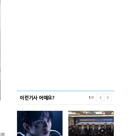
이런기사 어때요?
1
/
3
함께