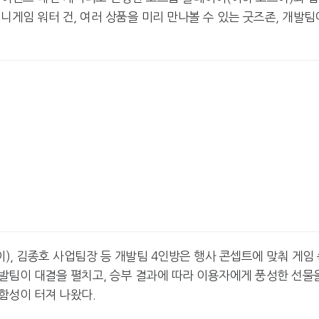
니게임 워터 건, 여러 상품을 미리 만나볼 수 있는 굿즈존, 개발팀
카카오게임즈, 인기 웹툰 '김
엔씨, '아스오라'
부장' 게임 만든다
로벌 시장 공략
넥써쓰, 원스토어 인수로 흑
서머너즈워, 아프
자전환
환사의 숲' 조성
), 김종호 사업팀장 등 개발팀 4인방은 행사 콘셉트에 맞춰 게임
발팀이 대결을 펼치고, 승부 결과에 따라 이용자에게 풍성한 선물
함성이 터져 나왔다.