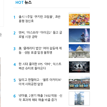
HOT
뉴스
1
출시 1주일 '쿠키런 크럼블', 초반
흥행 청신호
2
엔씨, '아스오라'·'아이온2' 들고 글
하
로벌 시장 공략
3
美 '클래리티 법안' 여야 갈등에 제
동…상원 표결 일정 불투명
4
한 시대 풍미한 FPS '아바', 익스트
랙션 슈터로 돌아온다
5
달리고 헌혈하고…'블루 아카이브'
이색 사회공헌 앞장
6
넷마블, 2분기 매출 7492억원…신
작 효과에 해외 매출 비중 증가