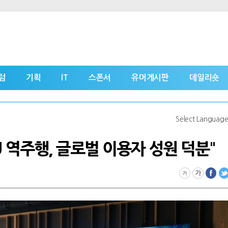
럼
기획
IT
스폰서
유머게시판
데일리숏
Select Languag
U 역주행, 글로벌 이용자 성원 덕분"