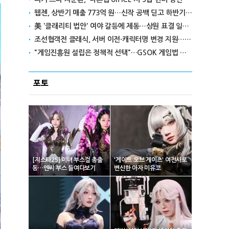
웹젠, 상반기 매출 773억 원…신작 공백 딛고 하반기 반전 노린다
美 '클래리티 법안' 여야 갈등에 제동…상원 표결 일정 불투명
조선협객전 클래식, 서버 이전·캐릭터명 변경 지원…'역질의 들판' 콘텐츠 확장
"게임진흥원 설립은 정책적 선택"…GSOK 게임법 전부개정안 포럼서 제기
포토
[지스타25] 미녀 부스걸 총출
'게이트 오브 게이츠' 여전사로
동…엔씨 부스 들여다보기
변신한 아자 미유코