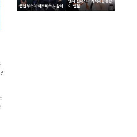
엔씨 '신더시티'의 섹시한 총잡
웹젠 부스의 '테르비스' 니왈레
이 '엔젤'
표
시점
도
록