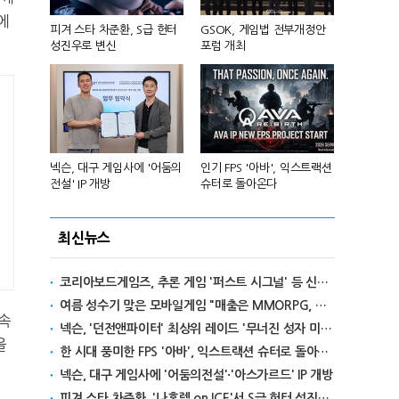
에
 앞세워 글
피겨 스타 차준환, S급 헌터
GSOK, 게임법 전부개정안
넷마블, 2분기
성진우로 변신
포럼 개최
원 기록
리카에 '소
넥슨, 대구 게임사에 '어둠의
인기 FPS '아바', 익스트랙션
달리고 헌혈
전설' IP 개방
슈터로 돌아온다
카' 이색 사
최신뉴스
코리아보드게임즈, 추론 게임 '퍼스트 시그널' 등 신작 보드게임 4종 출시
여름 성수기 맞은 모바일게임 "매출은 MMORPG, 인기는 캐주얼"
 속
넥슨, '던전앤파이터' 최상위 레이드 '무너진 성자 미카엘라' 업데이트
을
한 시대 풍미한 FPS '아바', 익스트랙션 슈터로 돌아온다
넥슨, 대구 게임사에 '어둠의전설'·'아스가르드' IP 개방
피겨 스타 차준환, '나혼렙 on ICE'서 S급 헌터 성진우로 변신