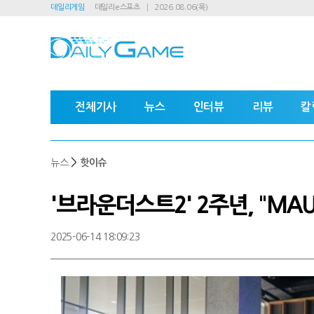
데일리게임
데일리e스포츠
2026.08.06(목)
전체기사
뉴스
인터뷰
리뷰
칼
>
뉴스
핫이슈
'브라운더스트2' 2주년, "MA
2025-06-14 18:09:23