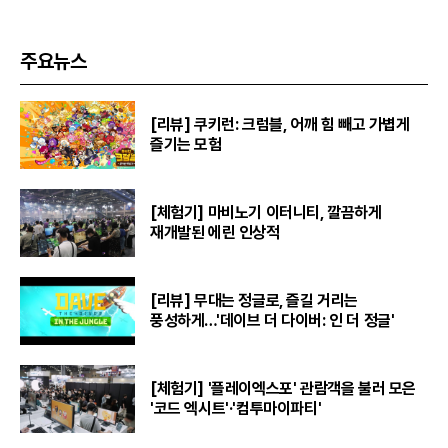
주요뉴스
[리뷰] 쿠키런: 크럼블, 어깨 힘 빼고 가볍게
즐기는 모험
[체험기] 마비노기 이터니티, 깔끔하게
재개발된 에린 인상적
[리뷰] 무대는 정글로, 즐길 거리는
풍성하게…'데이브 더 다이버: 인 더 정글'
[체험기] '플레이엑스포' 관람객을 불러 모은
'코드 엑시트'·'컴투마이파티'