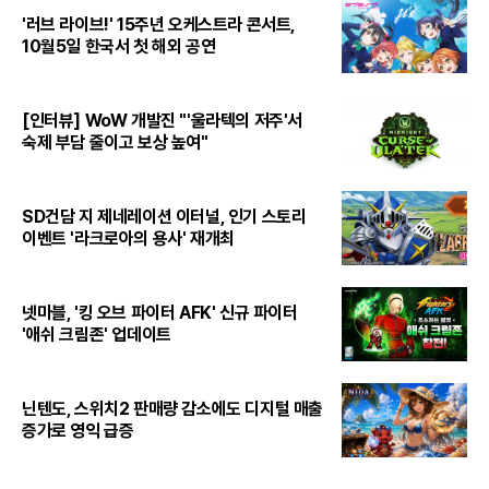
'러브 라이브!' 15주년 오케스트라 콘서트,
10월5일 한국서 첫 해외 공연
[인터뷰] WoW 개발진 "'울라텍의 저주'서
숙제 부담 줄이고 보상 높여"
SD건담 지 제네레이션 이터널, 인기 스토리
이벤트 '라크로아의 용사' 재개최
넷마블, '킹 오브 파이터 AFK' 신규 파이터
'애쉬 크림존' 업데이트
닌텐도, 스위치2 판매량 감소에도 디지털 매출
증가로 영익 급증