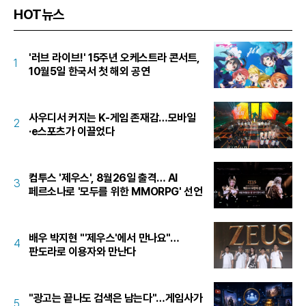
HOT뉴스
'러브 라이브!' 15주년 오케스트라 콘서트,
1
10월5일 한국서 첫 해외 공연
사우디서 커지는 K-게임 존재감…모바일
2
·e스포츠가 이끌었다
컴투스 '제우스', 8월26일 출격… AI
3
페르소나로 '모두를 위한 MMORPG' 선언
배우 박지현 "'제우스'에서 만나요"…
4
판도라로 이용자와 만난다
"광고는 끝나도 검색은 남는다"…게임사가
5