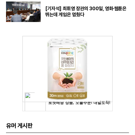
[기자석] 최휘영 장관의 300일, 영화·웹툰은
뛰는데 게임은 멈췄다
유머 게시판