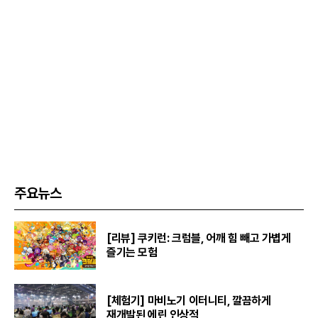
주요뉴스
[리뷰] 쿠키런: 크럼블, 어깨 힘 빼고 가볍게
즐기는 모험
[체험기] 마비노기 이터니티, 깔끔하게
재개발된 에린 인상적