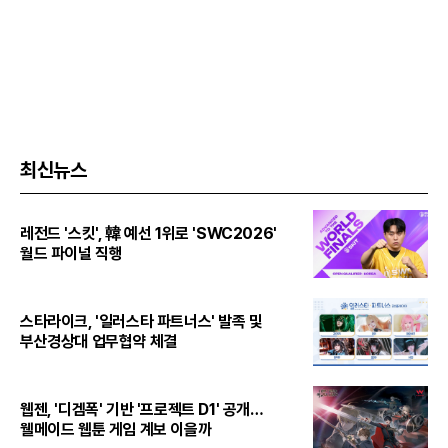
최신뉴스
레전드 '스킷', 韓 예선 1위로 'SWC2026'
월드 파이널 직행
스타라이크, '일러스타 파트너스' 발족 및
부산경상대 업무협약 체결
웹젠, '디겜폭' 기반 '프로젝트 D1' 공개…
웰메이드 웹툰 게임 계보 이을까