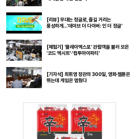
[리뷰] 무대는 정글로, 즐길 거리는
풍성하게…'데이브 더 다이버: 인 더 정글'
[체험기] '플레이엑스포' 관람객을 불러 모은
'코드 엑시트'·'컴투마이파티'
[기자석] 최휘영 장관의 300일, 영화·웹툰은
뛰는데 게임은 멈췄다