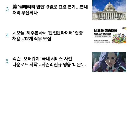
美 '클래리티 법안' 9월로 표결 연기…연내
3
처리 무산되나
네오플, 제주본사서 '던전앤파이터' 집중
4
채용…12개 직무 모집
넥슨, '오버워치' 국내 서비스 사전
5
다운로드 시작…시즌4 신규 영웅 '디몬'
공개