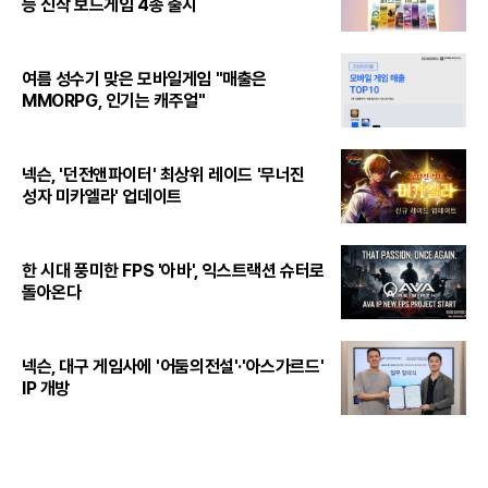
등 신작 보드게임 4종 출시
여름 성수기 맞은 모바일게임 "매출은
MMORPG, 인기는 캐주얼"
넥슨, '던전앤파이터' 최상위 레이드 '무너진
성자 미카엘라' 업데이트
한 시대 풍미한 FPS '아바', 익스트랙션 슈터로
돌아온다
넥슨, 대구 게임사에 '어둠의전설'·'아스가르드'
IP 개방