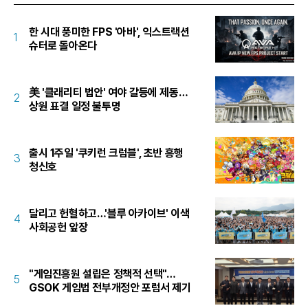
한 시대 풍미한 FPS '아바', 익스트랙션
1
슈터로 돌아온다
美 '클래리티 법안' 여야 갈등에 제동…
2
상원 표결 일정 불투명
출시 1주일 '쿠키런 크럼블', 초반 흥행
3
청신호
달리고 헌혈하고…'블루 아카이브' 이색
4
사회공헌 앞장
"게임진흥원 설립은 정책적 선택"…
5
GSOK 게임법 전부개정안 포럼서 제기