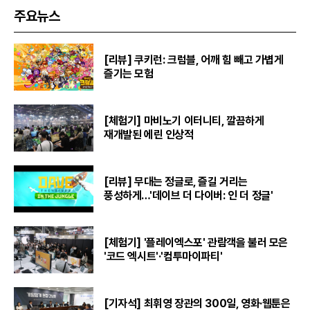
주요뉴스
[리뷰] 쿠키런: 크럼블, 어깨 힘 빼고 가볍게
즐기는 모험
[체험기] 마비노기 이터니티, 깔끔하게
재개발된 에린 인상적
[리뷰] 무대는 정글로, 즐길 거리는
풍성하게…'데이브 더 다이버: 인 더 정글'
[체험기] '플레이엑스포' 관람객을 불러 모은
'코드 엑시트'·'컴투마이파티'
[기자석] 최휘영 장관의 300일, 영화·웹툰은