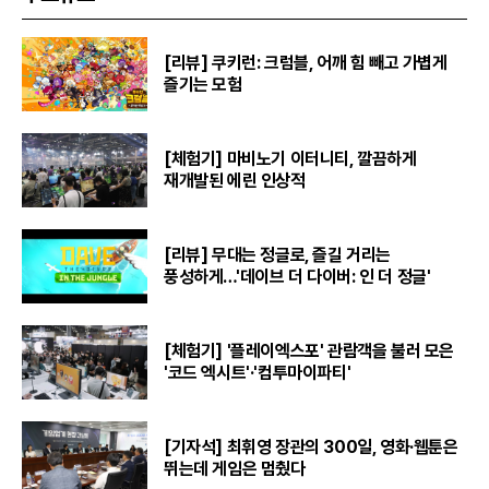
[리뷰] 쿠키런: 크럼블, 어깨 힘 빼고 가볍게
즐기는 모험
[체험기] 마비노기 이터니티, 깔끔하게
재개발된 에린 인상적
[리뷰] 무대는 정글로, 즐길 거리는
풍성하게…'데이브 더 다이버: 인 더 정글'
[체험기] '플레이엑스포' 관람객을 불러 모은
'코드 엑시트'·'컴투마이파티'
[기자석] 최휘영 장관의 300일, 영화·웹툰은
뛰는데 게임은 멈췄다