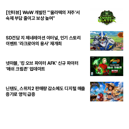
[인터뷰] WoW 개발진 "'울라텍의 저주'서
숙제 부담 줄이고 보상 높여"
SD건담 지 제네레이션 이터널, 인기 스토리
이벤트 '라크로아의 용사' 재개최
넷마블, '킹 오브 파이터 AFK' 신규 파이터
'애쉬 크림존' 업데이트
닌텐도, 스위치2 판매량 감소에도 디지털 매출
증가로 영익 급증