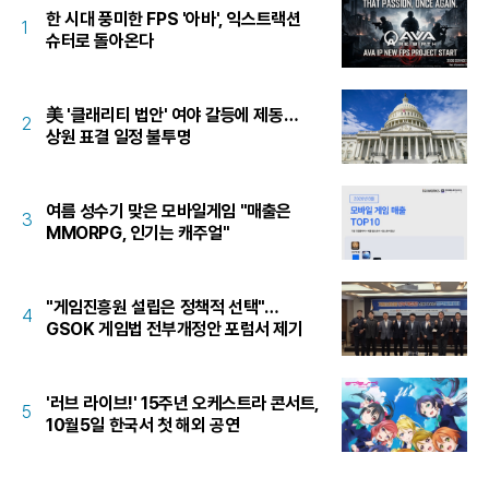
한 시대 풍미한 FPS '아바', 익스트랙션
1
슈터로 돌아온다
美 '클래리티 법안' 여야 갈등에 제동…
2
상원 표결 일정 불투명
여름 성수기 맞은 모바일게임 "매출은
3
MMORPG, 인기는 캐주얼"
"게임진흥원 설립은 정책적 선택"…
4
GSOK 게임법 전부개정안 포럼서 제기
'러브 라이브!' 15주년 오케스트라 콘서트,
5
10월5일 한국서 첫 해외 공연