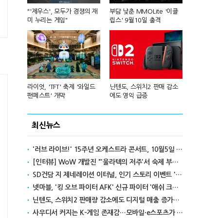
컴'서 신작
"'제우스', 모두가 경쟁의 재
부담 낮춘 MMOLite '이클
피겨 스타 차준
미 누리는 게임"
립스' 9월10일 출격
성진우로 변
년 흑자 전
라이엇, 'TFT' 축제 '와일드
닌텐도, 스위치2 판매 감소
넥슨, 대구 
팬페스트' 개막
에도 영익 급증
전설' IP 개방
최신뉴스
'러브 라이브!' 15주년 오케스트라 콘서트, 10월5일 한국서 첫 해외 공연
[인터뷰] WoW 개발진 "'울라텍의 저주'서 숙제 부담 줄이고 보상 높여"
SD건담 지 제네레이션 이터널, 인기 스토리 이벤트 '라크로아의 용사' 재개최
넷마블, '킹 오브 파이터 AFK' 신규 파이터 '애쉬 크림존' 업데이트
닌텐도, 스위치2 판매량 감소에도 디지털 매출 증가로 영익 급증
사우디서 커지는 K-게임 존재감…모바일·e스포츠가 이끌었다