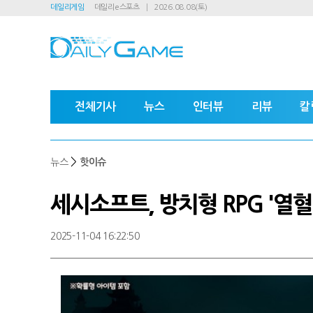
데일리게임
데일리e스포츠
2026.08.08(토)
전체기사
뉴스
인터뷰
리뷰
칼
>
뉴스
핫이슈
세시소프트, 방치형 RPG '열혈
2025-11-04 16:22:50