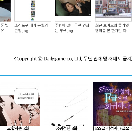
돈 빌
소래포구 대게 근황의
주변에 절대 두면 안되
최근 로미오와 줄리엣
이유
근황.jpg
는 부류.jpg
영화를 본 한가인 아들
반응.jpg
<Copyright ⓒ Dailygame co, Ltd. 무단 전재 및 재배포 금지
오합지존 3화
궁귀검신 3화
[SSS급 각성자, F급으로 회귀