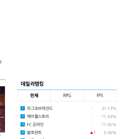
>
데일리랭킹
전체
RPG
FPS
리그오브레전드
-
31.73%
1
메이플스토리
-
11.83%
2
FC 온라인
-
11.42%
3
발로란트
▲1
8.96%
4
하다] 25화