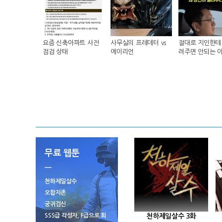
요즘 신축아파트 사전
사무실의 프레데터 vs
절대로 지인한테 
점검 상태
에이리언
려주면 안되는 
무료 웹툰
천하제일살수
오합지존
궁귀검신
SSS급 각성자, F급으로 회
천하제일살수 3화