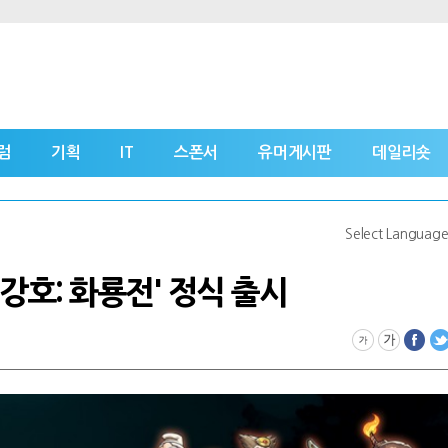
럼
기획
IT
스폰서
유머게시판
데일리숏
Select Languag
강호: 화룡전' 정식 출시