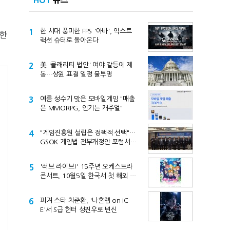
HOT
뉴스
1
한 시대 풍미한 FPS '아바', 익스트
지한
랙션 슈터로 돌아온다
2
美 '클래리티 법안' 여야 갈등에 제
동…상원 표결 일정 불투명
3
여름 성수기 맞은 모바일게임 "매출
은 MMORPG, 인기는 캐주얼"
4
"게임진흥원 설립은 정책적 선택"…
GSOK 게임법 전부개정안 포럼서
제기
5
'러브 라이브!' 15주년 오케스트라
콘서트, 10월5일 한국서 첫 해외 공
연
6
피겨 스타 차준환, '나혼렙 on IC
E'서 S급 헌터 성진우로 변신