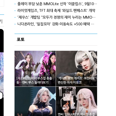
플레이 부담 낮춘 MMOLite 신작 '이클립스', 9월10일 출격
라이엇게임즈, TFT 최대 축제 '와일드 팬페스트' 개막
'제우스' 개발팀 "모두가 경쟁의 재미 누리는 MMORPG로 만들 것"
기
니다온라인, '밀짚모자' 강화·이동속도 +500 혜택 이벤트 진행
포토
[지스타25] 미녀 부스걸 총출
'게이트 오브 게이츠' 여전사로
동…엔씨 부스 들여다보기
변신한 아자 미유코
엔씨 '신더시티'의 섹시한 총잡