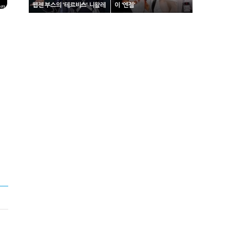
웹젠 부스의 '테르비스' 니왈레
이 '엔젤'