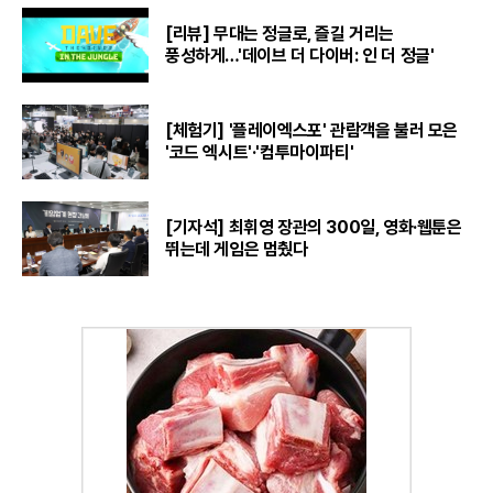
[리뷰] 무대는 정글로, 즐길 거리는
풍성하게…'데이브 더 다이버: 인 더 정글'
[체험기] '플레이엑스포' 관람객을 불러 모은
'코드 엑시트'·'컴투마이파티'
[기자석] 최휘영 장관의 300일, 영화·웹툰은
뛰는데 게임은 멈췄다