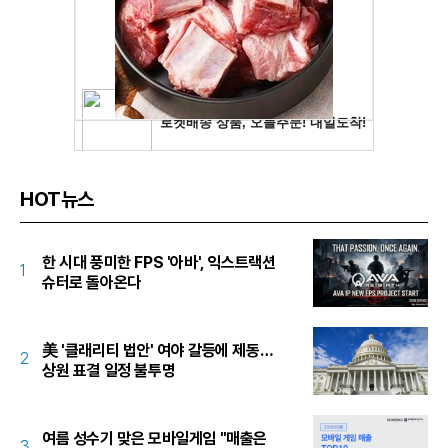
HOT뉴스
한 시대 풍미한 FPS '아바', 익스트랙션
1
슈터로 돌아온다
美 '클래리티 법안' 여야 갈등에 제동…
2
상원 표결 일정 불투명
여름 성수기 맞은 모바일게임 "매출은
3