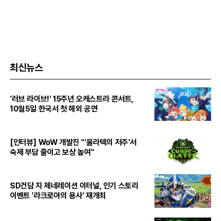
최신뉴스
'러브 라이브!' 15주년 오케스트라 콘서트,
10월5일 한국서 첫 해외 공연
[인터뷰] WoW 개발진 "'울라텍의 저주'서
숙제 부담 줄이고 보상 높여"
SD건담 지 제네레이션 이터널, 인기 스토리
이벤트 '라크로아의 용사' 재개최