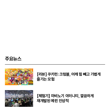
주요뉴스
[리뷰] 쿠키런: 크럼블, 어깨 힘 빼고 가볍게
즐기는 모험
[체험기] 마비노기 이터니티, 깔끔하게
재개발된 에린 인상적