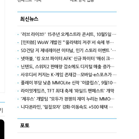
팬페스트' 개막
에도 영익 급증
전설' IP 개방
최신뉴스
'러브 라이브!' 15주년 오케스트라 콘서트, 10월5일 한국서 첫 해외 공연
[인터뷰] WoW 개발진 "'울라텍의 저주'서 숙제 부담 줄이고 보상 높여"
SD건담 지 제네레이션 이터널, 인기 스토리 이벤트 '라크로아의 용사' 재개최
넷마블, '킹 오브 파이터 AFK' 신규 파이터 '애쉬 크림존' 업데이트
닌텐도, 스위치2 판매량 감소에도 디지털 매출 증가로 영익 급증
사우디서 커지는 K-게임 존재감…모바일·e스포츠가 이끌었다
플레이 부담 낮춘 MMOLite 신작 '이클립스', 9월10일 출격
라이엇게임즈, TFT 최대 축제 '와일드 팬페스트' 개막
'제우스' 개발팀 "모두가 경쟁의 재미 누리는 MMORPG로 만들 것"
니다온라인, '밀짚모자' 강화·이동속도 +500 혜택 이벤트 진행
기
포토