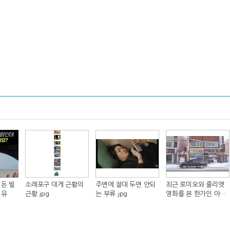
돈 빌
소래포구 대게 근황의
주변에 절대 두면 안되
최근 로미오와 줄리엣
이유
근황.jpg
는 부류.jpg
영화를 본 한가인 아들
반응.jpg