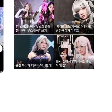
[지스타25] 미녀 부스걸 총출
'게이트 오브 게이츠' 여전사로
동…엔씨 부스 들여다보기
변신한 아자 미유코
엔씨 '신더시티'의 섹시한 총잡
웹젠 부스의 '테르비스' 니왈레
이 '엔젤'