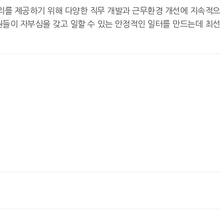
리를 제공하기 위해 다양한 직무 개발과 근무환경 개선에 지속적
원들이 자부심을 갖고 일할 수 있는 안정적인 일터를 만드는데 최
넷마블, 2분기 매출 7492억
크래프톤, '게임스
원 기록
5종 공개
달리고 헌혈하고…'블루아
카카오게임즈, 내