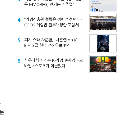
은 MMORPG, 인기는 캐주얼"
4
"게임진흥원 설립은 정책적 선택"…
GSOK 게임법 전부개정안 포럼서
제기
5
피겨 스타 차준환, '나혼렙 on IC
E'서 S급 헌터 성진우로 변신
6
사우디서 커지는 K-게임 존재감…모
바일·e스포츠가 이끌었다
바
전문
고