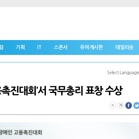
럼
기획
IT
스폰서
유머게시판
데일리숏
Select Languag
고용촉진대회’서 국무총리 표창 수상