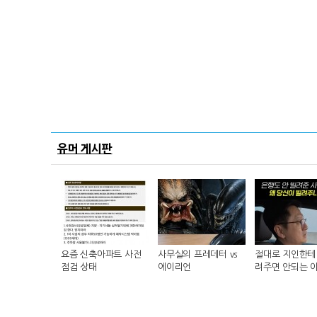
유머 게시판
요즘 신축아파트 사전
사무실의 프레데터 vs
절대로 지인한테 
점검 상태
에이리언
려주면 안되는 