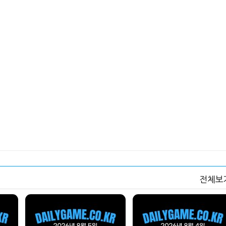
카' 이색 사회공헌
환 자신
전체보