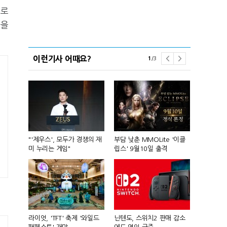
으로
선을
이런기사 어때요?
1
/
3
컴'서 신작
"'제우스', 모두가 경쟁의 재
부담 낮춘 MMOLite '이클
피겨 스타 차준
미 누리는 게임"
립스' 9월10일 출격
성진우로 변
년 흑자 전
라이엇, 'TFT' 축제 '와일드
닌텐도, 스위치2 판매 감소
넥슨, 대구 