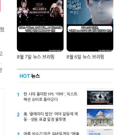
밝혔
고
8월 7일 뉴스 브리핑
8월 6일 뉴스 브리핑
포
받
HOT
뉴스
1
한 시대 풍미한 FPS '아바', 익스트
랙션 슈터로 돌아온다
2
美 '클래리티 법안' 여야 갈등에 제
동…상원 표결 일정 불투명
3
여름 성수기 맞은 모바일게임 "매출