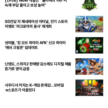
[인터뷰] WoW 개발진 "'울라텍의 저주'서
숙제 부담 줄이고 보상 높여"
SD건담 지 제네레이션 이터널, 인기 스토리
이벤트 '라크로아의 용사' 재개최
넷마블, '킹 오브 파이터 AFK' 신규 파이터
'애쉬 크림존' 업데이트
닌텐도, 스위치2 판매량 감소에도 디지털 매출
증가로 영익 급증
사우디서 커지는 K-게임 존재감…모바일
·e스포츠가 이끌었다