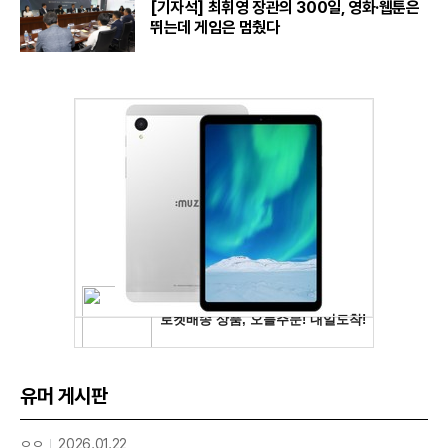
[기자석] 최휘영 장관의 300일, 영화·웹툰은
뛰는데 게임은 멈췄다
유머 게시판
ㅇㅇ
2026.01.22