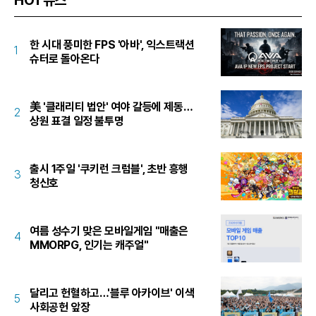
HOT뉴스
한 시대 풍미한 FPS '아바', 익스트랙션
1
슈터로 돌아온다
美 '클래리티 법안' 여야 갈등에 제동…
2
상원 표결 일정 불투명
출시 1주일 '쿠키런 크럼블', 초반 흥행
3
청신호
여름 성수기 맞은 모바일게임 "매출은
4
MMORPG, 인기는 캐주얼"
달리고 헌혈하고…'블루 아카이브' 이색
5
사회공헌 앞장