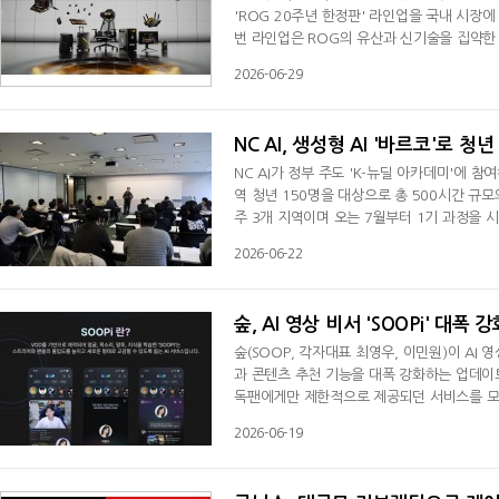
'ROG 20주년 한정판' 라인업을 국내 시장에
번 라인업은 ROG의 유산과 신기술을 집약한 결
스탈 렌즈'와 '래디언트 골드' 컬러를 조합해
2026-06-29
쳐 순차 선보인다. 오는 7월3일 출시되는 1
터치 OLED를 탑재한 키보드 'ROG 에이조
NC AI, 생성형 AI '바르코'로 청
NC AI가 정부 주도 'K-뉴딜 아카데미'에 참
역 청년 150명을 대상으로 총 500시간 규모
주 3개 지역이며 오는 7월부터 1기 과정을 시
업 청년은 전공이나 코딩 경험에 관계없이 지원 
2026-06-22
제품군이 무상 제공된다. 실습에는 자연어 기
현이 가능하다. 교육생은 에셋 생성부터 개발,
숲, AI 영상 비서 'SOOPi' 대
숲(SOOP, 각자대표 최영우, 이민원)이 AI 영상 비
과 콘텐츠 추천 기능을 대폭 강화하는 업데이트를 실시했다고 19일 밝
독팬에게만 제한적으로 제공되던 서비스를 모든
영상 데이터를 기반으로 스트리머의 얼굴, 목소
2026-06-19
서다. 이번에 새롭게 도입된 장기 기억 기능
소통을 이어갈 수 있도록 지원한다.자체 개발