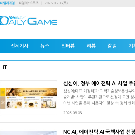
데일리게임
데일리e스포츠
2026.08.08(토)
전체기사
뉴스
인터뷰
리뷰
칼럼
기
IT
심심이, 정부 에이전틱 AI 사업 주
심심이(대표 최정희)가 과학기술정보통신부와 정
술개발' 사업의 주관기관으로 선정돼 국민 정
이번 사업을 통해 사용자의 일상 속 정서 변화
컴패니언'을 개발하고자 한다. 이를 위해 24년간
2026-08-03
기반으로 기존의 질의응답형 AI를 넘어 사용
구현을 목표로 한다.회사는 2002년 상업용 A
NC AI, 에이전틱 AI 국책사업 선