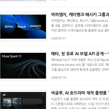
비 평균 17% 개선했으며, 복잡한 다단계 
함께 공개된 '제미나이 3.5 플래시 라이트
비피엠지, 케이뱅크·해시키 그룹과
비피엠지는 케이뱅크, 해시키 그룹(HashKey
를 공동 검토하고, 글로벌 스테이블코인 금융 
이번 협약은 스테이블코인을 활용한 송금·결제
다. 이를 바탕으로 기관 간 송금·결제·정산 
2026-07-21
라 협력을 확대할 방침이다.협약에 따라 케이
리스크 관리, 보안 및 컴플라이언스 체
메타, 첫 유료 AI 모델 API 공개
메타(META)가 자체 개발한 최신 인공지능(AI)
API(Meta Model API)'를 처음으로 유료
즈를 중심으로 생태계 확장에 집중했던 전략에서 
선 행보다.메타는 9일(미국 시간) 공식 AI 
2026-07-10
델 API 프리뷰 서비스를 시작했다고 밝혔다.
다.뮤즈 스파크 1.1은 메타가 초지능(superin
비글루, AI 숏드라마 제작 플랫폼
비글루가 AI를 활용한 숏드라마 제작 전 과
다.스푼랩스(대표 최혁재)는 10일 자사가 운영하
랫폼 '비글루 스튜디오' 베타 버전을 공개했다