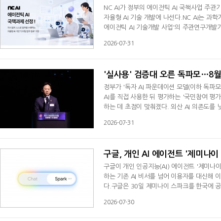
NC AI가 정부의 에이전틱 AI 국책사업 주
자율형 AI 기술 개발에 나선다.NC AI는 
에이전틱 AI 기술개발 사업'의 주관연구개발
는 기존 AI를 넘어 목표를 이해하고 계획 수
2026-07-31
업은 차세대 AI 기술의 산업 경쟁력 확보를 위
7500만 원(국비 395억 원) 규모로 진행된다.
'실사용' 검증대 오른 독파모…8
정부가 '독자 AI 파운데이션 모델(이하 독파모
AI를 직접 사용한 뒤 평가하는 '국민참여 평
하는 데 초점이 맞춰졌다. 외산 AI 의존도를 낮
n AI, 독자적 AI) 육성 사업인 만큼, 보
2026-07-31
술정보통신부와 정보통신산업진흥원(NIPA)은 
을 모집한다. 국민 평가단은 8월8일부터 11
구글, 개인 AI 에이전트 '제미나이
구글이 개인 인공지능(AI) 에이전트 '제미나이 
하는 기존 AI 비서를 넘어 이용자를 대신해 
다.구글은 30일 제미나이 스파크를 한국에 공
프로(Google AI Pro) 이상 요금제 
2026-07-30
인프라를 기반으로 작동하는 AI 에이전트다.
를 제공한다. PC나 스마트폰을 사용하지 않는