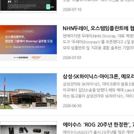
츠 공유까지 숏드라마 제작 전 과정을 하나의
2026-07-10
을 함께 사용해야 하는 기존 워크플로우의 비
성, 캐릭터 생성·관리, 커뮤니티 등 4개
NHN두레이, 오스템임플란트에 
엔에이치엔 두레이(NHN Dooray, 대표 백
도구 '두레이(Dooray!)'를 오픈했다고 2
모의 임플란트 및 치과용 종합 솔루션 기업이다
다.NHN두레이는 지난 5월부터 ▲프로젝트(
2026-07-03
는 모든 협업 서비스를 오스템임플란트에 전면
르던 업무 공수 및 비용을 대폭 줄였을 뿐만 
삼성·SK하이닉스·마이크론, 메모
삼성전자와 SK하이닉스, 마이크론이 범용 D
미국에서 집단소송을 당했다.해외 매체 Law3
하는 원고들이 삼성전자와 SK하이닉스, 마
기했다. 원고들을 대리하는 미국 로펌 바타이 던(
2026-06-30
절해 D램 가격을 인위적으로 끌어올려 소비자
동시에 줄이는 한편, 생산 역량을 인공지능(A
에이수스 'ROG 20주년 한정판',
에이수스(ASUS)가 출시 20주년을 맞은 게