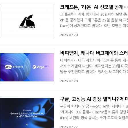
크래프톤, '라온' AI 신모델 공개
크래프톤이 자체 평가에서 30B 이하 모델 중 한
ch'를 공개했다.크래프톤은 29일 음성 AI 파운데
Face)에 공개했다고 밝혔다. 이번 모델은 
예팀과 함께 진행한 2차 연구 성과 중 하나다.'A
2026-07-29
이다. 음성 인식과 음성 합성, 음성 이해, 음
체 평가에서 30B 이하 공개 모델 가운데 한
비피엠지, 캐나다 버고페이와 스
비피엠지가 미국 자회사 아라코어를 통해 캐나다
서비스 개발에 나선다. 비피엠지는 28일 미
발을 추진한다고 밝혔다. 양사는 버고페이가 
블코인 송금·정산 기술을 연계해 국경 간 디지
2026-07-28
정화폐와 디지털자산 간 전환(On/Off-ram
역 확인과 대사 업무 자동화 방안도 검토한다.
구글, 고성능 AI 경쟁 밀리나? 
구글이 차세대 인공지능(AI) 모델 '제미나이 
'제미나이 3.6 플래시(Flash)'를 비롯해
(Pro) 버전의 정식 출시는 추가 고도화 작
력과 코딩, 멀티모달 처리 성능이 향상됐다. 대
2026-07-22