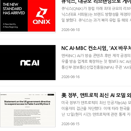
큐닉스, 대규모 리브랜딩으로 게이
큐닉스(QNIX)가 창립 이래 최대 규모의 
닉스(대표 서희원)는 브랜드 방향성을 재정의
일 밝혔다. 큐닉스는 과거 북미·유럽 등 해외
입소문을 타며 성장해 온 브랜드로, 최근 전
2026-06-18
및 B2C 게이밍 모니터 시장 점유율 확대에
컬러와 빛이 시작되는 '정확한 기준점(Prec
NC AI·MBC 컨소시엄, 'AX 바
엔씨(NC) AI가 방송 콘텐츠 후반 제작 공정의
우를 방송 업계로 확장하는 첫 행보다.NC A
통신부·정보통신산업진흥원(NIPA) 주관 'A
상 속 인물, 발화, 감정, 장면 맥락 등을 구
2026-06-16
프로덕션 전 과정은 현재 수작업 의존도가 높
는 늘고 있지만 방송 광고 시장 축소와 제작
美 정부, 앤트로픽 최신 AI 모델 
미국 정부가 앤트로픽의 최신 인공지능(AI) 모델인
이용자의 접근을 차단했다. 이에 따라 한국을 
난 12일(현지 시간) 앤트로픽에 관련 통제 
5 접근을 즉시 중단하라고 지시했다. 관련 지
2026-06-15
상으로 한 서비스만을 제공하라는 명령으로 볼