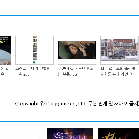
돈 빌
소래포구 대게 근황의
주변에 절대 두면 안되
최근 로미오와 줄리엣
이유
근황.jpg
는 부류.jpg
영화를 본 한가인 아들
반응.jpg
<Copyright ⓒ Dailygame co, Ltd. 무단 전재 및 재배포 금지