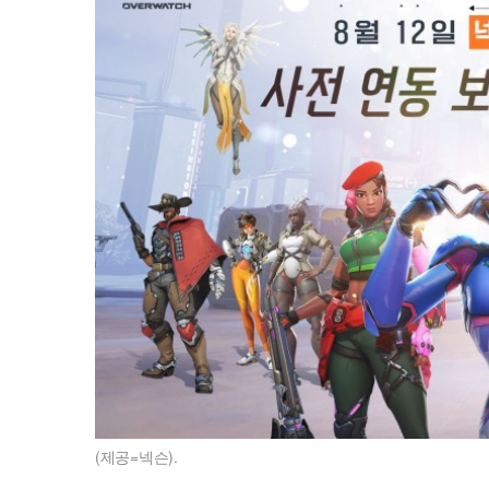
(제공=넥슨).