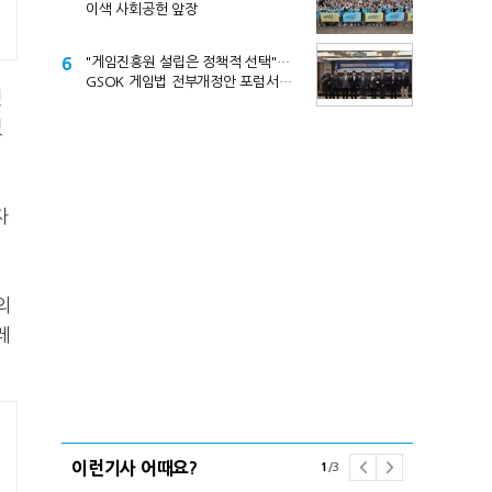
이색 사회공헌 앞장
6
"게임진흥원 설립은 정책적 선택"…
GSOK 게임법 전부개정안 포럼서
넷
제기
있
자
의
레
이런기사 어때요?
1
/
3