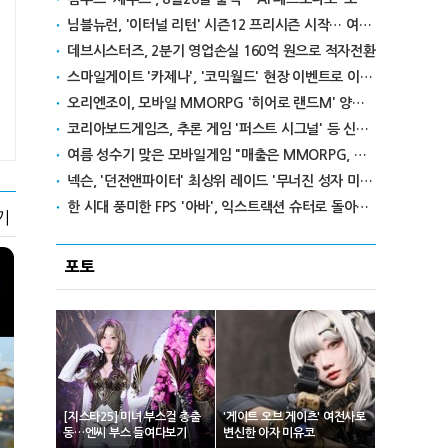
님블뉴런, '이터널 리턴' 시즌12 프리시즌 시작… 여름 테마 스킨도 출시
데브시스터즈, 2분기 영업손실 160억 원으로 적자전환
스마일게이트 '카제나', '코믹월드' 현장 이벤트로 이용자와 만난다
오리엔조이, 모바일 MMORPG '히어로 랜드M' 양대 마켓 출시
코리아보드게임즈, 추론 게임 '퍼스트 시그널' 등 신작 보드게임 4종 출시
여름 성수기 맞은 모바일게임 "매출은 MMORPG, 인기는 캐주얼"
넥슨, '던전앤파이터' 최상위 레이드 '무너진 성자 미카엘라' 업데이트
한 시대 풍미한 FPS '아바', 익스트랙션 슈터로 돌아온다
기
포토
[지스타25] 미녀 부스걸 총출
'게이트 오브 게이츠' 여전사로
동…엔씨 부스 들여다보기
변신한 아자 미유코