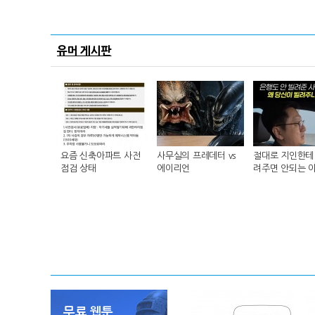
유머 게시판
요즘 신축아파트 사전
사무실의 프레데터 vs
절대로 지인한테 
점검 상태
에이리언
려주면 안되는 
무료 웹툰