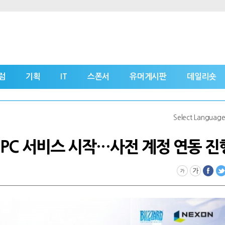
럼
기획
IT
스폰서
유머게시판
데일리숏
Select Languag
' PC 서비스 시작…사전 계정 연동 진