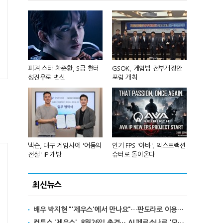
 앞세워 글
피겨 스타 차준환, S급 헌터
GSOK, 게임법 전부개정안
넷마블, 2분기
성진우로 변신
포럼 개최
원 기록
리카에 '소
넥슨, 대구 게임사에 '어둠의
인기 FPS '아바', 익스트랙션
달리고 헌혈
전설' IP 개방
슈터로 돌아온다
카' 이색 사
최신뉴스
배우 박지현 "'제우스'에서 만나요"…판도라로 이용자와 첫 만남
컴투스 '제우스', 8월26일 출격… AI 페르소나로 '모두를 위한 MMORPG' 선언