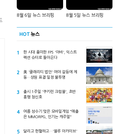
8월 6일 뉴스 브리핑
8월 5일 뉴스 브리핑
드
HOT
뉴스
1
한 시대 풍미한 FPS '아바', 익스트
랙션 슈터로 돌아온다
2
美 '클래리티 법안' 여야 갈등에 제
동…상원 표결 일정 불투명
3
출시 1주일 '쿠키런 크럼블', 초반
흥행 청신호
4
여름 성수기 맞은 모바일게임 "매출
은 MMORPG, 인기는 캐주얼"
5
달리고 헌혈하고…'블루 아카이브'