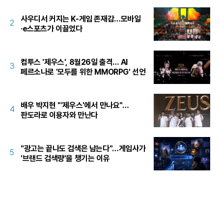
사우디서 커지는 K-게임 존재감…모바일
2
·e스포츠가 이끌었다
컴투스 '제우스', 8월26일 출격… AI
3
페르소나로 '모두를 위한 MMORPG' 선언
배우 박지현 "'제우스'에서 만나요"…
4
판도라로 이용자와 만난다
"광고는 끝나도 검색은 남는다"…게임사가
5
'브랜드 검색량'을 챙기는 이유