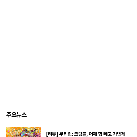
주요뉴스
[리뷰] 쿠키런: 크럼블, 어깨 힘 빼고 가볍게