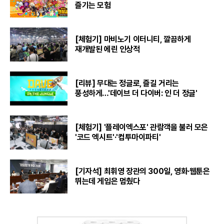
즐기는 모험
[체험기] 마비노기 이터니티, 깔끔하게
재개발된 에린 인상적
[리뷰] 무대는 정글로, 즐길 거리는
풍성하게…'데이브 더 다이버: 인 더 정글'
[체험기] '플레이엑스포' 관람객을 불러 모은
'코드 엑시트'·'컴투마이파티'
[기자석] 최휘영 장관의 300일, 영화·웹툰은
뛰는데 게임은 멈췄다