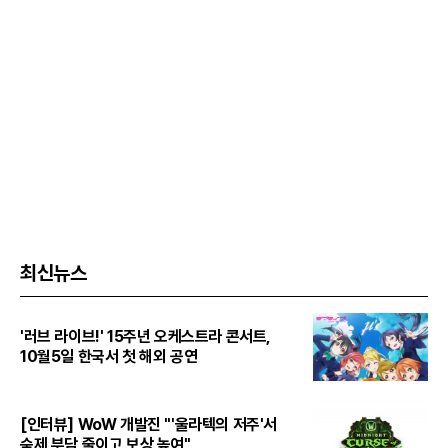
최신뉴스
'러브 라이브!' 15주년 오케스트라 콘서트,
10월5일 한국서 첫 해외 공연
[인터뷰] WoW 개발진 "'울라텍의 저주'서
숙제 부담 줄이고 보상 높여"