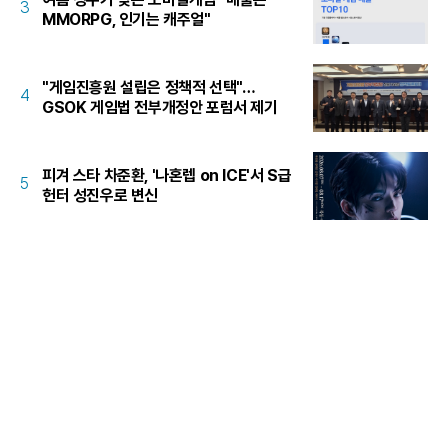
3
MMORPG, 인기는 캐주얼"
"게임진흥원 설립은 정책적 선택"…
4
GSOK 게임법 전부개정안 포럼서 제기
피겨 스타 차준환, '나혼렙 on ICE'서 S급
5
헌터 성진우로 변신