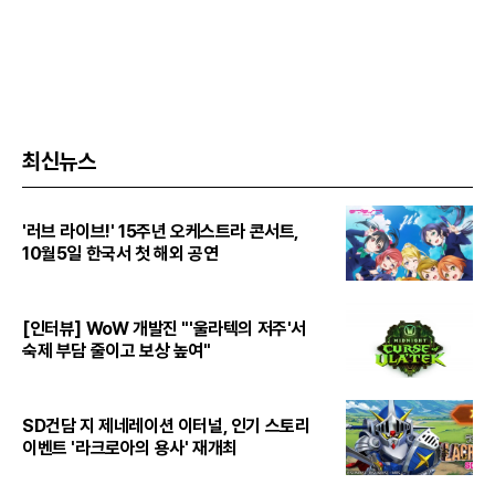
최신뉴스
'러브 라이브!' 15주년 오케스트라 콘서트,
10월5일 한국서 첫 해외 공연
[인터뷰] WoW 개발진 "'울라텍의 저주'서
숙제 부담 줄이고 보상 높여"
SD건담 지 제네레이션 이터널, 인기 스토리
이벤트 '라크로아의 용사' 재개최