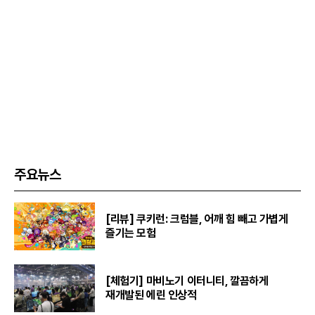
주요뉴스
[리뷰] 쿠키런: 크럼블, 어깨 힘 빼고 가볍게
즐기는 모험
[체험기] 마비노기 이터니티, 깔끔하게
재개발된 에린 인상적