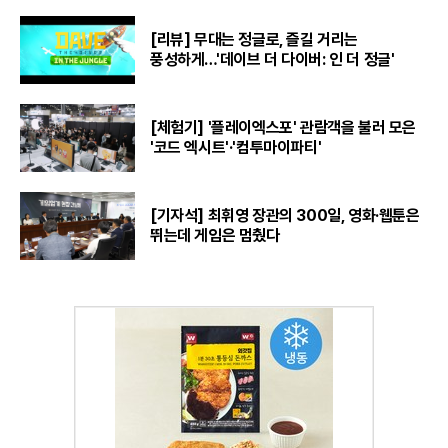
[리뷰] 무대는 정글로, 즐길 거리는
풍성하게…'데이브 더 다이버: 인 더 정글'
[체험기] '플레이엑스포' 관람객을 불러 모은
'코드 엑시트'·'컴투마이파티'
[기자석] 최휘영 장관의 300일, 영화·웹툰은
뛰는데 게임은 멈췄다