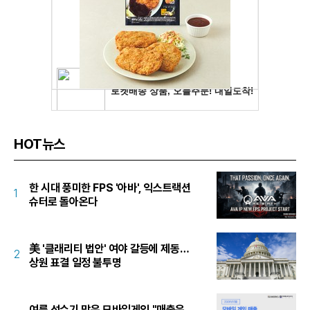
HOT뉴스
한 시대 풍미한 FPS '아바', 익스트랙션
1
슈터로 돌아온다
美 '클래리티 법안' 여야 갈등에 제동…
2
상원 표결 일정 불투명
여름 성수기 맞은 모바일게임 "매출은