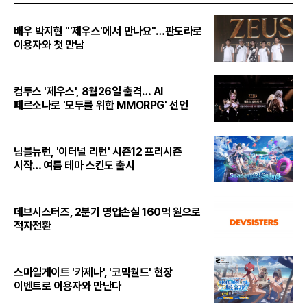
배우 박지현 "'제우스'에서 만나요"…판도라로
이용자와 첫 만남
컴투스 '제우스', 8월26일 출격… AI
페르소나로 '모두를 위한 MMORPG' 선언
님블뉴런, '이터널 리턴' 시즌12 프리시즌
시작… 여름 테마 스킨도 출시
데브시스터즈, 2분기 영업손실 160억 원으로
적자전환
스마일게이트 '카제나', '코믹월드' 현장
이벤트로 이용자와 만난다