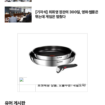
[기자석] 최휘영 장관의 300일, 영화·웹툰은
뛰는데 게임은 멈췄다
유머 게시판