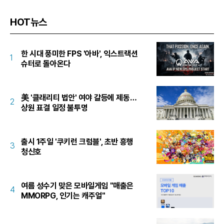
HOT뉴스
한 시대 풍미한 FPS '아바', 익스트랙션
1
슈터로 돌아온다
美 '클래리티 법안' 여야 갈등에 제동…
2
상원 표결 일정 불투명
출시 1주일 '쿠키런 크럼블', 초반 흥행
3
청신호
여름 성수기 맞은 모바일게임 "매출은
4
MMORPG, 인기는 캐주얼"