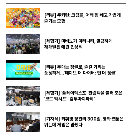
[리뷰] 쿠키런: 크럼블, 어깨 힘 빼고 가볍게
즐기는 모험
[체험기] 마비노기 이터니티, 깔끔하게
재개발된 에린 인상적
[리뷰] 무대는 정글로, 즐길 거리는
풍성하게…'데이브 더 다이버: 인 더 정글'
[체험기] '플레이엑스포' 관람객을 불러 모은
'코드 엑시트'·'컴투마이파티'
[기자석] 최휘영 장관의 300일, 영화·웹툰은
뛰는데 게임은 멈췄다