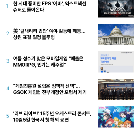
한 시대 풍미한 FPS '아바', 익스트랙션
1
슈터로 돌아온다
美 '클래리티 법안' 여야 갈등에 제동…
2
상원 표결 일정 불투명
여름 성수기 맞은 모바일게임 "매출은
3
MMORPG, 인기는 캐주얼"
"게임진흥원 설립은 정책적 선택"…
4
GSOK 게임법 전부개정안 포럼서 제기
'러브 라이브!' 15주년 오케스트라 콘서트,
5
10월5일 한국서 첫 해외 공연