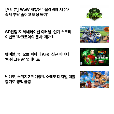
[인터뷰] WoW 개발진 "'울라텍의 저주'서
숙제 부담 줄이고 보상 높여"
SD건담 지 제네레이션 이터널, 인기 스토리
이벤트 '라크로아의 용사' 재개최
넷마블, '킹 오브 파이터 AFK' 신규 파이터
'애쉬 크림존' 업데이트
닌텐도, 스위치2 판매량 감소에도 디지털 매출
증가로 영익 급증