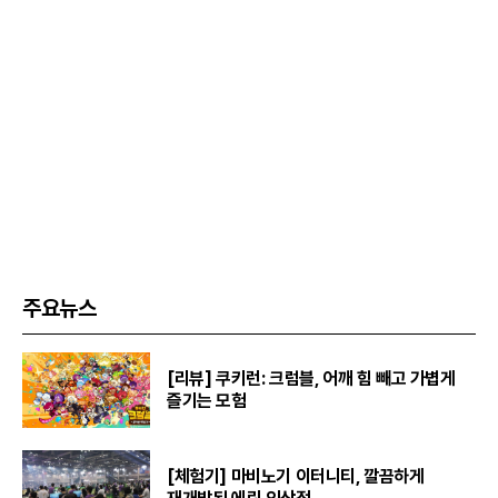
주요뉴스
[리뷰] 쿠키런: 크럼블, 어깨 힘 빼고 가볍게
즐기는 모험
[체험기] 마비노기 이터니티, 깔끔하게