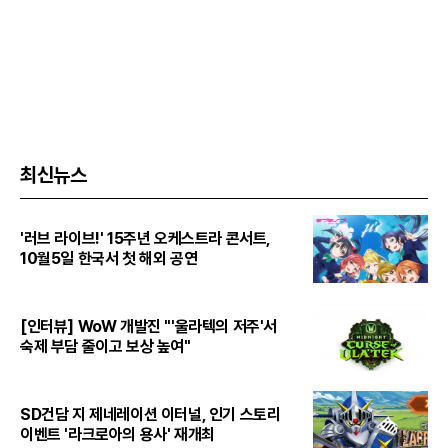
최신뉴스
'러브 라이브!' 15주년 오케스트라 콘서트,
10월5일 한국서 첫 해외 공연
[인터뷰] WoW 개발진 "'울라텍의 저주'서
숙제 부담 줄이고 보상 높여"
SD건담 지 제네레이션 이터널, 인기 스토리
이벤트 '라크로아의 용사' 재개최