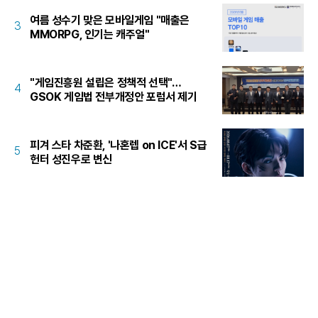
여름 성수기 맞은 모바일게임 "매출은
3
MMORPG, 인기는 캐주얼"
"게임진흥원 설립은 정책적 선택"…
4
GSOK 게임법 전부개정안 포럼서 제기
피겨 스타 차준환, '나혼렙 on ICE'서 S급
5
헌터 성진우로 변신