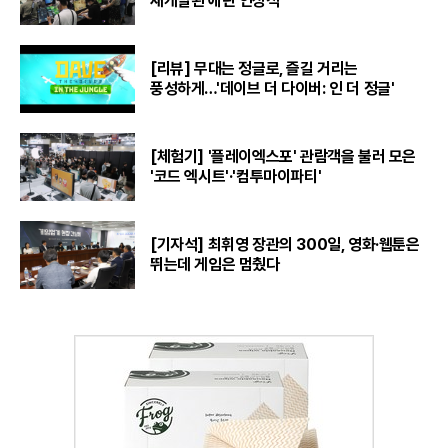
재개발된 에린 인상적
[리뷰] 무대는 정글로, 즐길 거리는
풍성하게…'데이브 더 다이버: 인 더 정글'
[체험기] '플레이엑스포' 관람객을 불러 모은
'코드 엑시트'·'컴투마이파티'
[기자석] 최휘영 장관의 300일, 영화·웹툰은
뛰는데 게임은 멈췄다