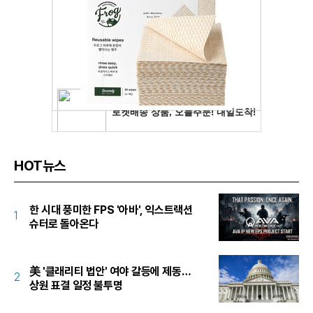
HOT뉴스
한 시대 풍미한 FPS '아바', 익스트랙션
1
슈터로 돌아온다
美 '클래리티 법안' 여야 갈등에 제동…
2
상원 표결 일정 불투명